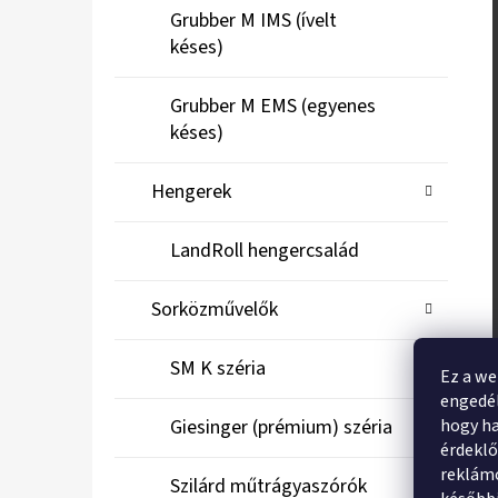
Grubber M IMS (ívelt
késes)
Grubber M EMS (egyenes
késes)
Hengerek
LandRoll hengercsalád
Sorközművelők
SM K széria
Ez a we
engedél
hogy ha
Giesinger (prémium) széria
érdekl
reklámo
Szilárd műtrágyaszórók