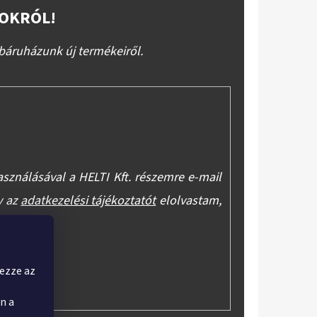
OKRÓL!
báruházunk új termékeiről.
asználásával a HELTI Kft. részemre e-mail
y az
adatkezelési tájékoztatót
elolvastam,
onhatom.
,
yezze az
n a