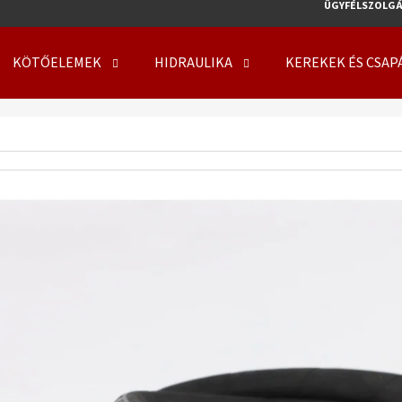
ÜGYFÉLSZOLGÁ
KÖTŐELEMEK
HIDRAULIKA
KEREKEK ÉS CSAP
MIT KERES?
KERESÉS
AJÁNLJUK
KERÉK SZERELVE 500/50 - 17 14PR, TL, 149
KERÉK SZERELVE 50
A8, FLOTATION 648 + 6X17.0/161/205 ET0
708 + 8X21.3/220/
219 410 Ft
254 000 Ft