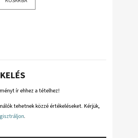
KOSÁRBA
KELÉS
eményt ír ehhez a tételhez!
ználók tehetnek közzé értékeléseket. Kérjük,
gisztráljon
.