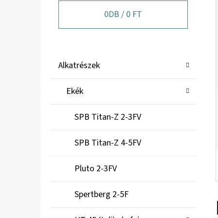
A
N
0
DB /
0 FT
E
L
K
Kategóriák
Alkatrészek
A
átugrása
T
Ekék
E
G
SPB Titan-Z 2-3FV
Ó
R
SPB Titan-Z 4-5FV
I
Á
Pluto 2-3FV
K
Spertberg 2-5F