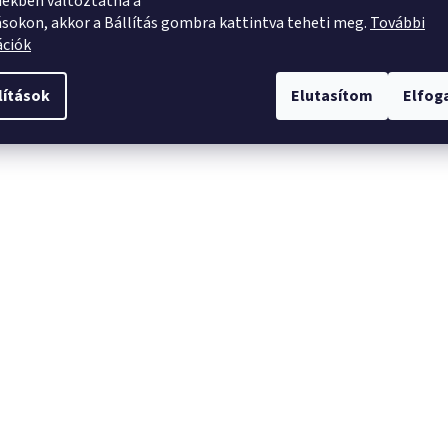
ekben változtatna a
ásokon, akkor a Bállítás gombra kattintva teheti meg.
További
ációk
lítások
Elutasítom
Elfo