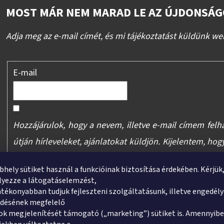
MOST MÁR NEM MARAD LE AZ ÚJDONSÁG
Adja meg az e-mail címét, és mi tájékoztatást küldünk we
E-mail
Hozzájárulok, hogy a nevem, illetve e-mail címem felh
útján hírleveleket, ajánlatokat küldjön. Kijelentem, hog
megértettem, hogy a hozzájárulásom bármikor visszav
bhely sütiket használ a funkcióinak biztosítása érdekében. Kérjük
yezze a látogatáselemzést,
tékonyabban tudjuk fejleszteni szolgáltatásunk, illetve engedél
FELIRATKOZÁS
ődésének megfelelő
k megjelenítését támogató („marketing”) sütiket is. Amennyibe