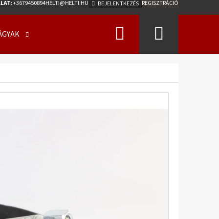
LAT:
+3679450894
HELTI@HELTI.HU
REGISZTRÁCIÓ
BEJELENTKEZÉS
Keresés
Kosár
ÁGYAK
ÜZLETI FELTÉTELEK (ÁSZF)
KAPCSOLATFELV
Következő
0/50 - 17 18PR, TL, AW-
275 A2 ET0