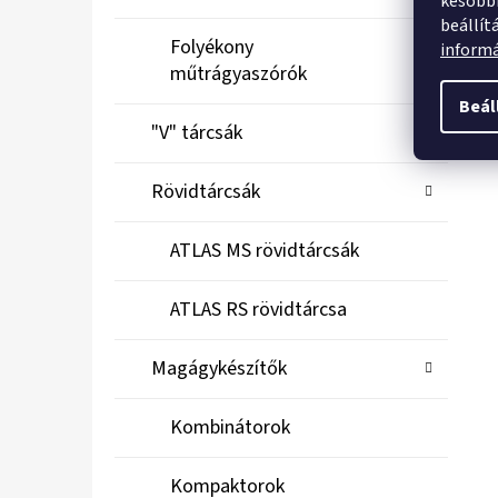
későbbi
beállít
Folyékony
inform
műtrágyaszórók
Beál
"V" tárcsák
Rövidtárcsák
ATLAS MS rövidtárcsák
ATLAS RS rövidtárcsa
Magágykészítők
Kombinátorok
Kompaktorok