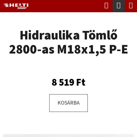
K
Keresés
Kosá
Ugrás
O
Vissza
Vissza
a
S
fő
Hidraulika Tömlő
Á
tartalomhoz
M
R
2800-as M18x1,5 P-E
I
T
K
E
8 519 Ft
R
E
KOSÁRBA
S
?