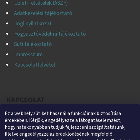
Üzleti feltételek (ÁSZF)
Adatkezelési tájékoztató
Jogi nyilatkozat
Fogyasztóvédelmi tájékoztató
Süti tájékoztató
Impresszum
Kapcsolatfelvétel
KAPCSOLAT
Ez a webhely sütiket használ a funkcióinak biztosítása
helti
@
helti.hu
érdekében. Kérjük, engedélyezze a látogatáselemzést,
+3679450894
hogy hatékonyabban tudjuk fejleszteni szolgáltatásunk,
illetve engedélyezze az érdeklődésének megfelelő
+36305454854