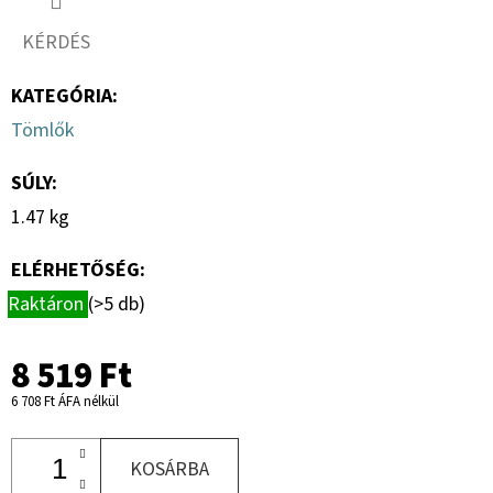
R13.0
C,
KÉRDÉS
TL,
TR-
603
KATEGÓRIA
:
+
MEFRO
Tömlők
5X17.0/67/112,
ET
+30
SÚLY
:
46
1.47 kg
228
Ft
ELÉRHETŐSÉG:
Raktáron
(>5 db)
8 519 Ft
6 708 Ft ÁFA nélkül
KOSÁRBA