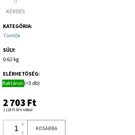
8.8
RM
KÉRDÉS
HG.
+ANYA
(RUGÓSKAPÁHOZ)
KATEGÓRIA
:
229
Tömlők
Ft
SÚLY
:
0.62 kg
ELÉRHETŐSÉG:
Raktáron
(>5 db)
2 703 Ft
2 128 Ft ÁFA nélkül
KOSÁRBA