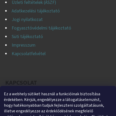
Üzleti feltételek (ÁSZF)
Adatkezelési tájékoztató
Jogi nyilatkozat
Fogyasztóvédelmi tájékoztató
Süti tájékoztató
Impresszum
Kapcsolatfelvétel
KAPCSOLAT
Ez a webhely sütiket használ a funkcióinak biztosítása
helti
@
helti.hu
érdekében. Kérjük, engedélyezze a látogatáselemzést,
+3679450894
hogy hatékonyabban tudjuk fejleszteni szolgáltatásunk,
illetve engedélyezze az érdeklődésének megfelelő
+36305454854