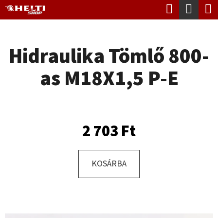
K
Keresés
Kosá
Ugrás
O
Vissza
Vissza
a
S
fő
Hidraulika Tömlő 800-
Á
tartalomhoz
M
R
as M18X1,5 P-E
I
T
K
E
2 703 Ft
R
E
KOSÁRBA
S
?