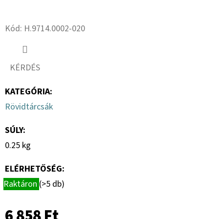
KÖNNYÍTÉS
NÉLKÜL
Twitter
Facebook
(KÖTÖTT
TALAJOKRA)
Kód:
H.9714.0002-020
1
392
Ft
KÉRDÉS
KATEGÓRIA
:
Rövidtárcsák
SÚLY
:
0.25 kg
ELÉRHETŐSÉG:
Raktáron
(>5 db)
6 858 Ft