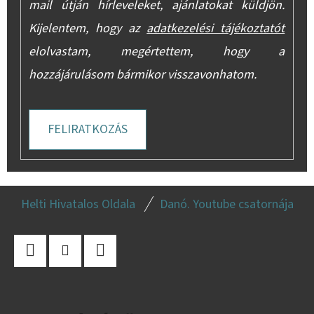
mail útján hírleveleket, ajánlatokat küldjön.
Kijelentem, hogy az
adatkezelési tájékoztatót
elolvastam, megértettem, hogy a
hozzájárulásom bármikor visszavonhatom.
FELIRATKOZÁS
L
Helti Hivatalos Oldala
Danó. Youtube csatornája
Á
B
L
Facebook
Instagram
YouTube
É
C