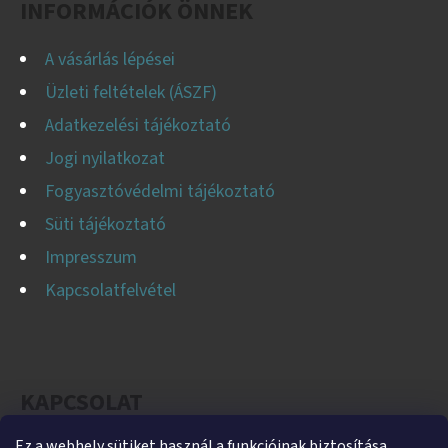
INFORMÁCIÓK ÖNNEK
A vásárlás lépései
Üzleti feltételek (ÁSZF)
Adatkezelési tájékoztató
Jogi nyilatkozat
Fogyasztóvédelmi tájékoztató
Süti tájékoztató
Impresszum
Kapcsolatfelvétel
KAPCSOLAT
Ez a webhely sütiket használ a funkcióinak biztosítása