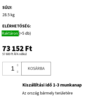
SÚLY
:
28.5 kg
ELÉRHETŐSÉG:
Raktáron
(>5 db)
73 152 Ft
57 600 Ft ÁFA nélkül
KOSÁRBA
Kiszállítási idő 1-3 munkanap
Az ország bármely területére