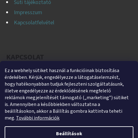
Süti tájékoztató
Impresszum
Kapcsolatfelvétel
KAPCSOLAT
Ez a webhely sütiket használ a funkcióinak biztosítása
helti
@
helti.hu
érdekében. Kérjük, engedélyezze a látogatáselemzést,
+3679450894
hogy hatékonyabban tudjuk fejleszteni szolgáltatásunk,
illetve engedélyezze az érdeklődésének megfelelő
+36305454854
reklámok megjelenítését támogató („marketing”) sütiket
https://www.facebook.com/heltikft
is. Amennyiben a későbbiekben változtatna a
beállításokon, akkor a Bállítás gombra kattintva teheti
helti_kft
meg.
További információk
Beállítások
Shoptet készítette