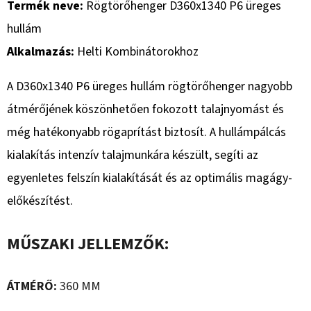
Termék neve:
Rögtörőhenger D360x1340 P6 üreges
hullám
Alkalmazás:
Helti Kombinátorokhoz
A D360x1340 P6 üreges hullám rögtörőhenger nagyobb
átmérőjének köszönhetően fokozott talajnyomást és
még hatékonyabb rögaprítást biztosít. A hullámpálcás
kialakítás intenzív talajmunkára készült, segíti az
egyenletes felszín kialakítását és az optimális magágy-
előkészítést.
MŰSZAKI JELLEMZŐK:
ÁTMÉRŐ:
360 MM