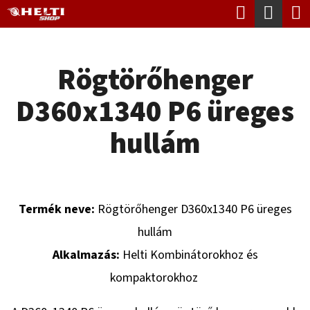
K
Keresés
Kosá
Ugrás
O
Vissza
Vissza
a
S
fő
Rögtörőhenger
Á
tartalomhoz
M
R
D360x1340 P6 üreges
I
T
hullám
K
E
R
Termék neve:
Rögtörőhenger D360x1340 P6 üreges
E
hullám
S
Alkalmazás:
Helti Kombinátorokhoz és
?
kompaktorokhoz