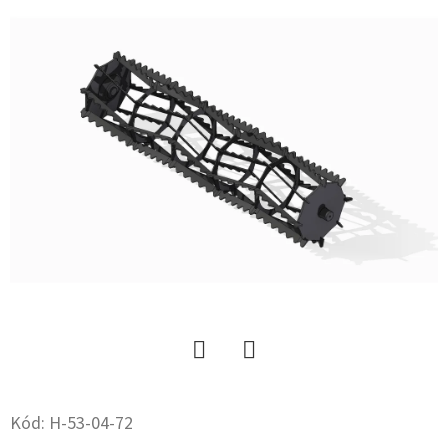
15.3
10PR,
TL,
AW
702
+
6X17.0/161/205,
ET
-5
59
533
Ft
Twitter
Facebook
Kód:
H-53-04-72