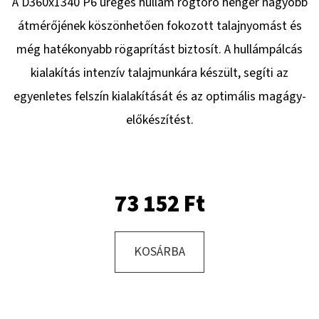
A D360x1340 P6 üreges hullám rögtörő henger nagyobb
átmérőjének köszönhetően fokozott talajnyomást és
KERESÉS
még hatékonyabb rögaprítást biztosít. A hullámpálcás
kialakítás intenzív talajmunkára készült, segíti az
egyenletes felszín kialakítását és az optimális magágy-
A
előkészítést.
J
Á
N
L
73 152 Ft
J
U
K
KOSÁRBA
KERÉK
SZERELVE
10.0/75
-