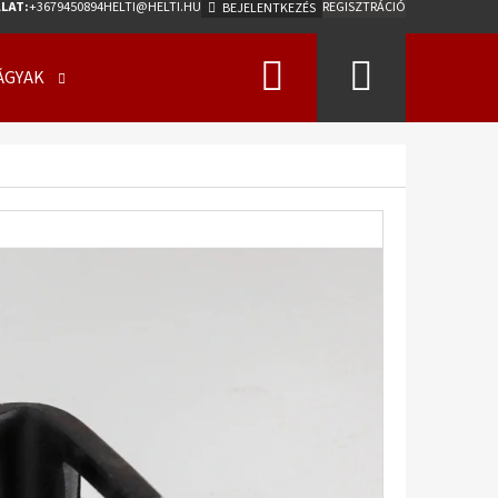
LAT:
+3679450894
HELTI@HELTI.HU
REGISZTRÁCIÓ
BEJELENTKEZÉS
Keresés
Kosár
ÁGYAK
ÜZLETI FELTÉTELEK (ÁSZF)
KAPCSOLATFELV
Következő
0/50 - 17 18PR, TL, AW-
275 A2 ET0