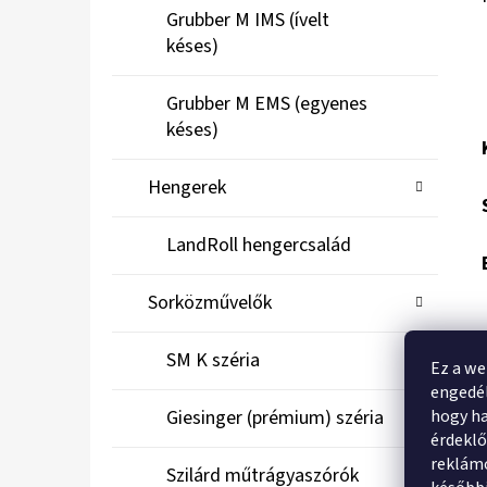
Grubber M IMS (ívelt
késes)
Grubber M EMS (egyenes
késes)
Hengerek
LandRoll hengercsalád
Sorközművelők
SM K széria
Ez a we
engedél
hogy ha
Giesinger (prémium) széria
érdekl
reklámo
Szilárd műtrágyaszórók