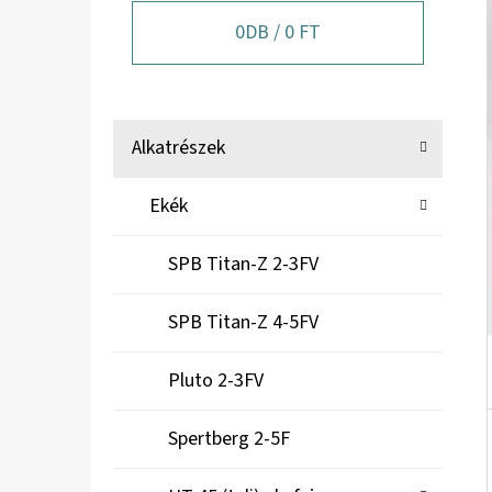
A
N
0
DB /
0 FT
E
L
K
Kategóriák
Alkatrészek
A
átugrása
T
Ekék
E
G
SPB Titan-Z 2-3FV
Ó
R
SPB Titan-Z 4-5FV
I
Á
Pluto 2-3FV
K
Spertberg 2-5F