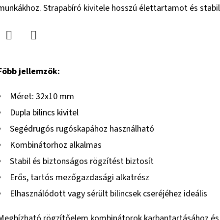
csillag.
munkákhoz. Strapabíró kivitele hosszú élettartamot és stabi
Twitter
Facebook
Főbb jellemzők:
Méret: 32x10 mm
Dupla bilincs kivitel
Segédrugós rugóskapához használható
Kombinátorhoz alkalmas
Stabil és biztonságos rögzítést biztosít
Erős, tartós mezőgazdasági alkatrész
Elhasználódott vagy sérült bilincsek cseréjéhez ideális
Megbízható rögzítőelem kombinátorok karbantartásához és 