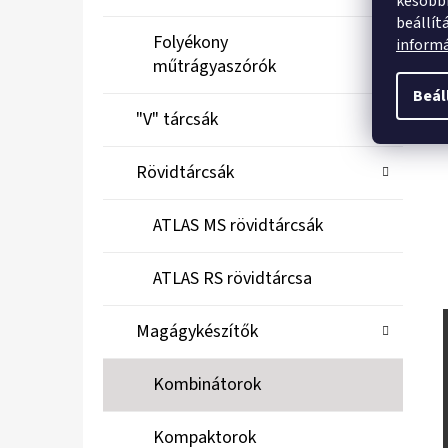
későbbi
beállít
Folyékony
inform
műtrágyaszórók
Beál
"V" tárcsák
Rövidtárcsák
ATLAS MS rövidtárcsák
ATLAS RS rövidtárcsa
Magágykészítők
Kombinátorok
Kompaktorok