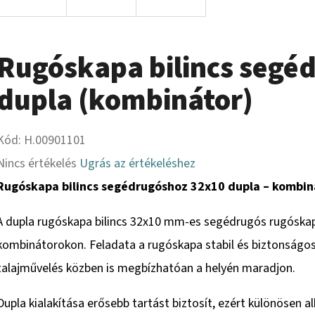
Rugóskapa bilincs segé
dupla (kombinátor)
Kód:
H.00901101
A
Nincs értékelés
Ugrás az értékeléshez
termék
Rugóskapa bilincs segédrugóshoz 32x10 dupla – kombi
átlagos
A dupla rugóskapa bilincs 32x10 mm-es segédrugós rugóska
értékelése
kombinátorokon. Feladata a rugóskapa stabil és biztonságo
5-
talajművelés közben is megbízhatóan a helyén maradjon.
ből
0,0
Dupla kialakítása erősebb tartást biztosít, ezért különösen 