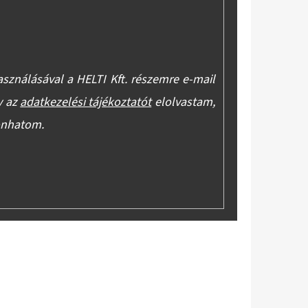
asználásával a HELTI Kft. részemre e-mail
y az
adatkezelési tájékoztatót
elolvastam,
onhatom.