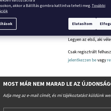
ekben változtatna a
Az ország bármely területére
ásokon, akkor a Bállítás gombra kattintva teheti meg.
További
ációk
lítások
Elutasítom
Elfo
Értékelés
TERMÉKÉRTÉ
Legyen az első, aki vél
Csak regisztrált felhas
jelentkezzen be
vagy
re
MOST MÁR NEM MARAD LE AZ ÚJDONSÁG
Adja meg az e-mail címét, és mi tájékoztatást küldünk we