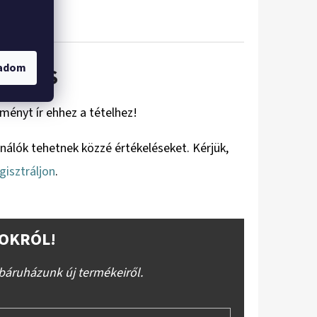
gadom
KELÉS
eményt ír ehhez a tételhez!
ználók tehetnek közzé értékeléseket. Kérjük,
gisztráljon
.
OKRÓL!
báruházunk új termékeiről.