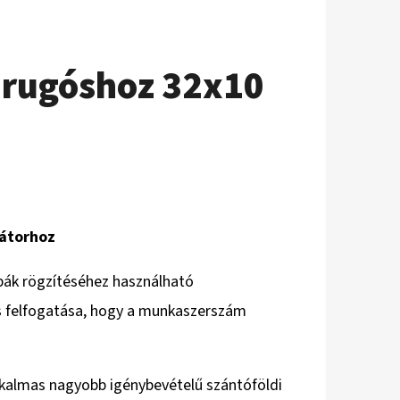
drugóshoz 32x10
nátorhoz
pák rögzítéséhez használható
s felfogatása, hogy a munkaszerszám
alkalmas nagyobb igénybevételű szántóföldi