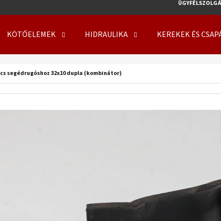
ÜGYFÉLSZOLGÁ
KÖTŐELEMEK
HIDRAULIKA
KEREKEK ÉS CSAP
MIT KERES?
ncs segédrugóshoz 32x10 dupla (kombinátor)
KERESÉS
AJÁNLJUK
KERÉK SZERELVE 500/50 - 17 14PR, TL, 149
KERÉK SZERELVE 50
A8, FLOTATION 648 + 6X17.0/161/205 ET0
708 + 8X21.3/220/
219 410 Ft
254 000 Ft