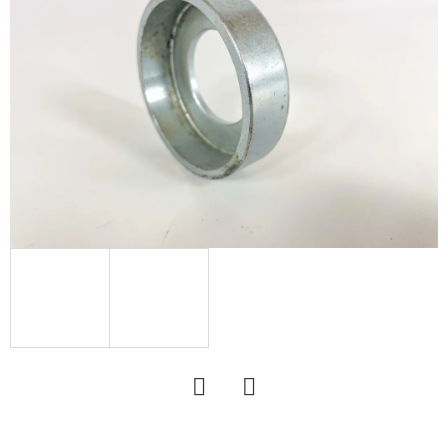
KERESÉS
A
J
Á
N
L
J
U
K
HATLAPF
CSAVAR
M12X50
Twitter
Facebook
DIN933-