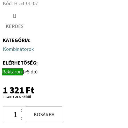
8.8
Kód:
H-53-01-07
RM
HG.
+ANYA
(RUGÓSKAPÁHOZ)
KÉRDÉS
229
Ft
KATEGÓRIA
:
Kombinátorok
ELÉRHETŐSÉG:
Raktáron
(>5 db)
1 321 Ft
1 040 Ft ÁFA nélkül
KOSÁRBA