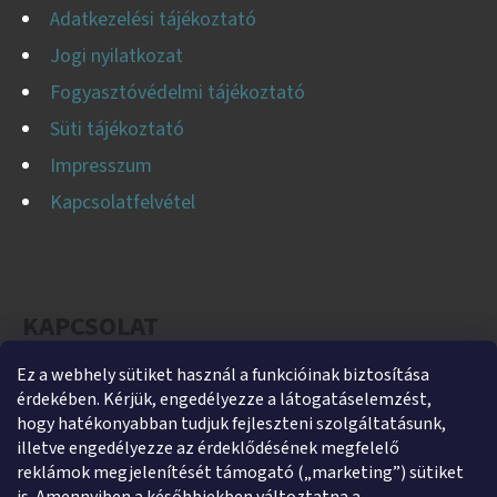
Adatkezelési tájékoztató
Jogi nyilatkozat
Fogyasztóvédelmi tájékoztató
Süti tájékoztató
Impresszum
Kapcsolatfelvétel
KAPCSOLAT
Ez a webhely sütiket használ a funkcióinak biztosítása
helti
@
helti.hu
érdekében. Kérjük, engedélyezze a látogatáselemzést,
+3679450894
hogy hatékonyabban tudjuk fejleszteni szolgáltatásunk,
illetve engedélyezze az érdeklődésének megfelelő
+36305454854
reklámok megjelenítését támogató („marketing”) sütiket
https://www.facebook.com/heltikft