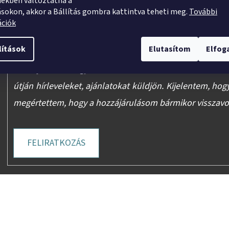
ekben változtatna a
ásokon, akkor a Bállítás gombra kattintva teheti meg.
További
E-mail
ációk
lítások
Elutasítom
Elfo
Hozzájárulok, hogy a nevem, illetve e-mail címem felh
útján hírleveleket, ajánlatokat küldjön. Kijelentem, hog
megértettem, hogy a hozzájárulásom bármikor visszav
FELIRATKOZÁS