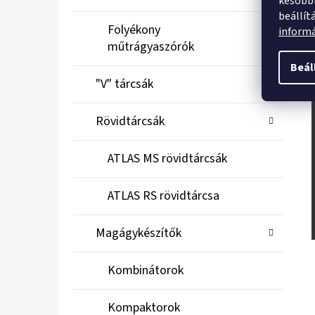
későbbi
beállít
Folyékony
inform
műtrágyaszórók
Beál
"V" tárcsák
Rövidtárcsák
ATLAS MS rövidtárcsák
ATLAS RS rövidtárcsa
Magágykészítők
Kombinátorok
Kompaktorok