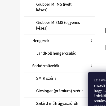
Grubber M IMS (ívelt
késes)
Grubber M EMS (egyenes
késes)
Hengerek
LandRoll hengercsalád
Sorközművelők
SM K széria
Ez a we
engedél
hogy ha
Giesinger (prémium) széria
érdekl
reklámo
Szilárd műtrágyaszórók