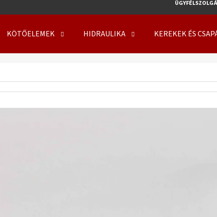
ÜGYFÉLSZOLGÁ
KÖTŐELEMEK
HIDRAULIKA
KEREKEK ÉS CSAP
MIT KERES?
KERESÉS
AJÁNLJUK
KERÉK SZERELVE 500/50 - 17 14PR, TL, 149
KERÉK SZERELVE 50
A8, FLOTATION 648 + 6X17.0/161/205 ET0
708 + 8X21.3/220/
219 410 Ft
254 000 Ft