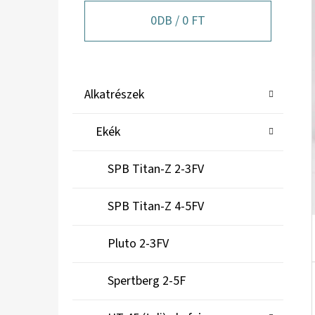
A
N
0
DB /
0 FT
E
L
K
Kategóriák
Alkatrészek
A
átugrása
T
Ekék
E
G
SPB Titan-Z 2-3FV
Ó
R
SPB Titan-Z 4-5FV
I
Á
Pluto 2-3FV
K
Spertberg 2-5F