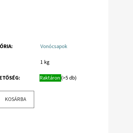
ÓRIA
:
Vonócsapok
1 kg
ETŐSÉG:
Raktáron
(>5 db)
KOSÁRBA