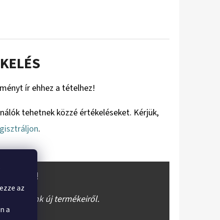
KELÉS
eményt ír ehhez a tételhez!
ználók tehetnek közzé értékeléseket. Kérjük,
gisztráljon
.
,
OKRÓL!
yezze az
báruházunk új termékeiről.
n a