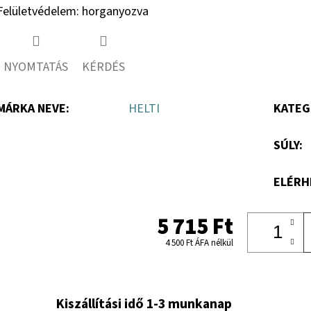
Felületvédelem: horganyozva
NYOMTATÁS
KÉRDÉS
MÁRKA NEVE
:
HELTI
KATEG
SÚLY
:
ELÉRH
5 715 Ft
4 500 Ft ÁFA nélkül
Kiszállítási idő 1-3 munkanap