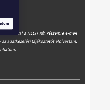
gadom
asználásával a HELTI Kft. részemre e-mail
y az
adatkezelési tájékoztatót
elolvastam,
onhatom.