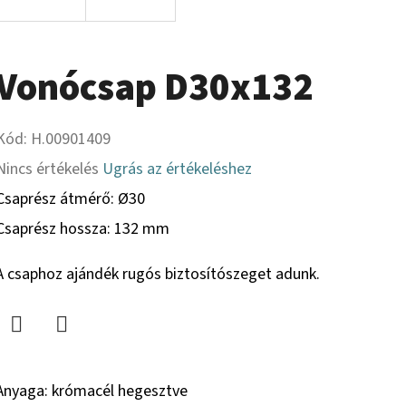
Vonócsap D30x132
Kód:
H.00901409
A
Nincs értékelés
Ugrás az értékeléshez
termék
Csaprész átmérő:
Ø30
átlagos
Csaprész hossza: 132 mm
értékelése
A csaphoz ajándék rugós biztosítószeget adunk.
5-
ből
0,0
Twitter
Facebook
csillag.
Anyaga: krómacél hegesztve