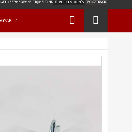
LAT:
+3679450894
HELTI@HELTI.HU
REGISZTRÁCIÓ
BEJELENTKEZÉS
Keresés
Kosár
ÁGYAK
ÜZLETI FELTÉTELEK (ÁSZF)
KAPCSOLATFELV
Következő
0/50 - 17 18PR, TL, AW-
275 A2 ET0