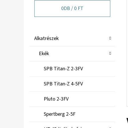
A
N
0
DB /
0 FT
E
L
K
Kategóriák
Alkatrészek
A
átugrása
T
Ekék
E
G
SPB Titan-Z 2-3FV
Ó
R
SPB Titan-Z 4-5FV
I
Á
Pluto 2-3FV
K
Spertberg 2-5F