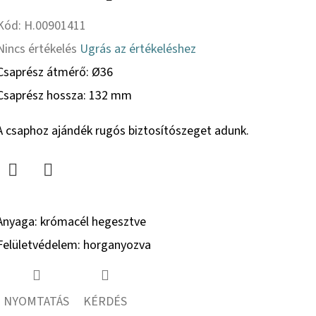
Kód:
H.00901411
A
Nincs értékelés
Ugrás az értékeléshez
termék
Csaprész átmérő:
Ø36
átlagos
Csaprész hossza: 132 mm
értékelése
A csaphoz ajándék rugós biztosítószeget adunk.
5-
ből
0,0
Twitter
Facebook
csillag.
Anyaga: krómacél hegesztve
Felületvédelem: horganyozva
NYOMTATÁS
KÉRDÉS