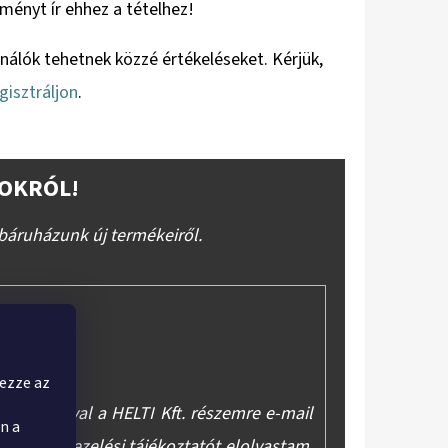
eményt ír ehhez a tételhez!
ználók tehetnek közzé értékeléseket. Kérjük,
gisztráljon
.
OKRÓL!
báruházunk új termékeiről.
,
yezze az
asználásával a HELTI Kft. részemre e-mail
n a
y az
adatkezelési tájékoztatót
elolvastam,