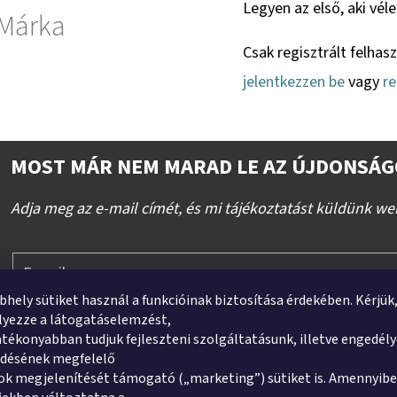
Legyen az első, aki vél
Márka
Csak regisztrált felhas
jelentkezzen be
vagy
re
MOST MÁR NEM MARAD LE AZ ÚJDONSÁG
Adja meg az e-mail címét, és mi tájékoztatást küldünk we
E-mail
bhely sütiket használ a funkcióinak biztosítása érdekében. Kérjük
yezze a látogatáselemzést,
tékonyabban tudjuk fejleszteni szolgáltatásunk, illetve engedél
ődésének megfelelő
Hozzájárulok, hogy a nevem, illetve e-mail címem felh
k megjelenítését támogató („marketing”) sütiket is. Amennyibe
útján hírleveleket, ajánlatokat küldjön. Kijelentem, hog