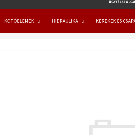
ÜGYFÉLSZOLGÁ
KÖTŐELEMEK
HIDRAULIKA
KEREKEK ÉS CSAP
MIT KERES?
KERESÉS
AJÁNLJUK
KERÉK SZERELVE 500/50 - 17 14PR, TL, 149
KERÉK SZERELVE 50
A8, FLOTATION 648 + 6X17.0/161/205 ET0
708 + 8X21.3/220/
219 410 Ft
254 000 Ft