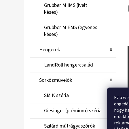
Grubber M IMS (ívelt
késes)
Grubber M EMS (egyenes
késes)
Hengerek
LandRoll hengercsalád
Sorközművelők
SM K széria
Ez a we
engedél
hogy ha
Giesinger (prémium) széria
érdekl
reklámo
Szilárd műtrágyaszórók