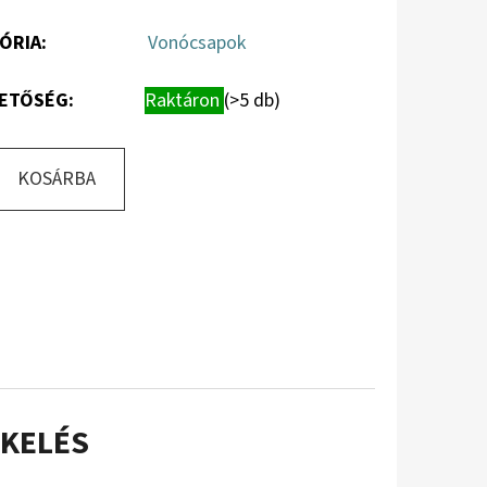
ÓRIA
:
Vonócsapok
ETŐSÉG:
Raktáron
(>5 db)
KOSÁRBA
KELÉS