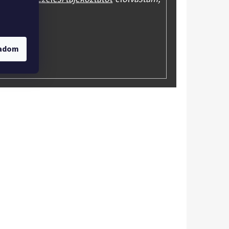
onhatom.
gadom