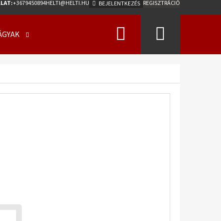
LAT:
+3679450894
HELTI@HELTI.HU
REGISZTRÁCIÓ
BEJELENTKEZÉS
Keresés
Kosár
ÁGYAK
ÜZLETI FELTÉTELEK (ÁSZF)
KAPCSOLATFELV
Következő
0/50 - 17 18PR, TL, AW-
275 A2 ET0