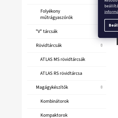
későbbi
beállít
Folyékony
inform
műtrágyaszórók
Beál
"V" tárcsák
Rövidtárcsák
ATLAS MS rövidtárcsák
ATLAS RS rövidtárcsa
Magágykészítők
Kombinátorok
Kompaktorok