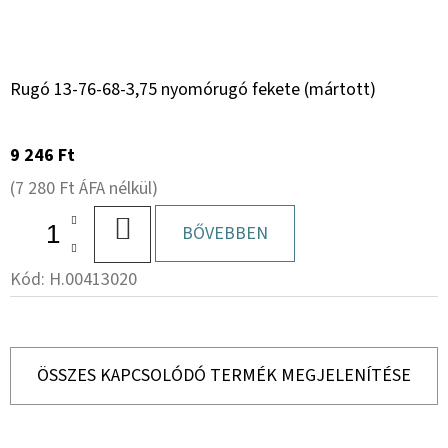
Rugó 13-76-68-3,75 nyomórugó fekete (mártott)
9 246 Ft
(7 280 Ft ÁFA nélkül)
KOSÁRBA
BŐVEBBEN
Kód:
H.00413020
ÖSSZES KAPCSOLÓDÓ TERMÉK MEGJELENÍTÉSE