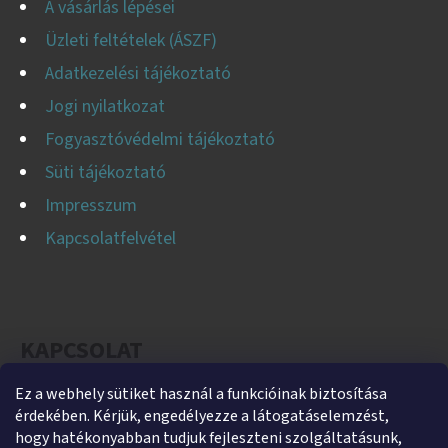
A vásárlás lépései
Üzleti feltételek (ÁSZF)
Adatkezelési tájékoztató
Jogi nyilatkozat
Fogyasztóvédelmi tájékoztató
Süti tájékoztató
Impresszum
Kapcsolatfelvétel
KAPCSOLAT
Ez a webhely sütiket használ a funkcióinak biztosítása
helti
@
helti.hu
érdekében. Kérjük, engedélyezze a látogatáselemzést,
+3679450894
hogy hatékonyabban tudjuk fejleszteni szolgáltatásunk,