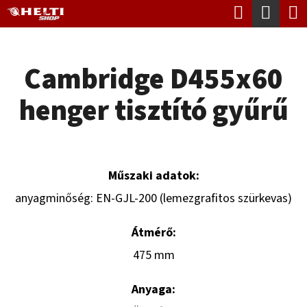
K
Keresés
Kosá
Ugrás
O
Vissza
Vissza
a
S
fő
Cambridge D455x60
Á
tartalomhoz
M
R
henger tisztító gyűrű
I
T
K
E
Műszaki adatok:
R
anyagminőség: EN-GJL-200 (lemezgrafitos szürkevas)
E
Átmérő:
S
475 mm
?
Anyaga: