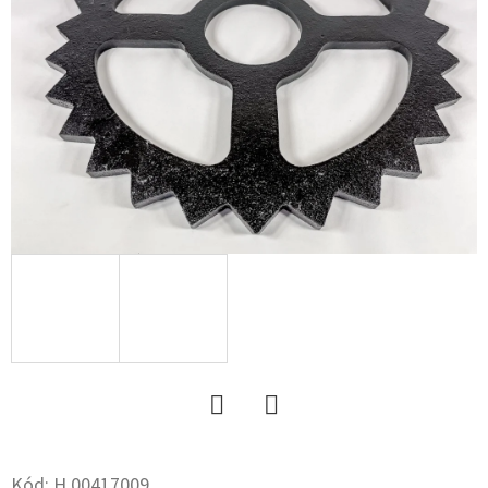
16.0
18PR,
TL,
BKT
AW
702
+
6X17.0/161/205,
ET
0
151
892
Ft
Twitter
Facebook
Kód:
H.00417009