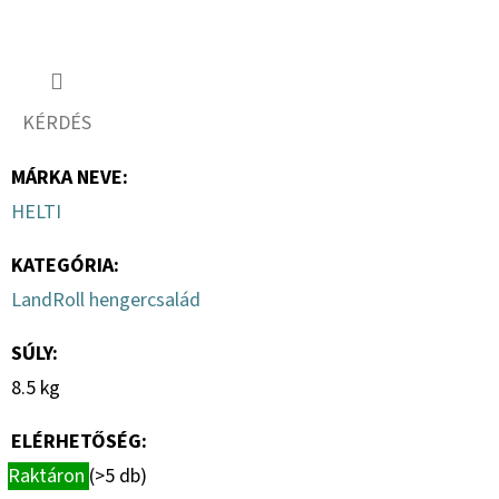
KÉRDÉS
MÁRKA NEVE
:
HELTI
KATEGÓRIA
:
LandRoll hengercsalád
SÚLY
:
8.5 kg
ELÉRHETŐSÉG:
Raktáron
(>5 db)