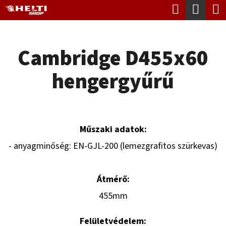
K
Keresés
Kosá
Ugrás
O
Vissza
Vissza
a
S
fő
Cambridge D455x60
Á
tartalomhoz
M
R
hengergyűrű
I
T
K
E
Műszaki adatok:
R
- anyagminőség: EN-GJL-200 (lemezgrafitos szürkevas)
E
S
Átmérő:
?
455mm
Felületvédelem: