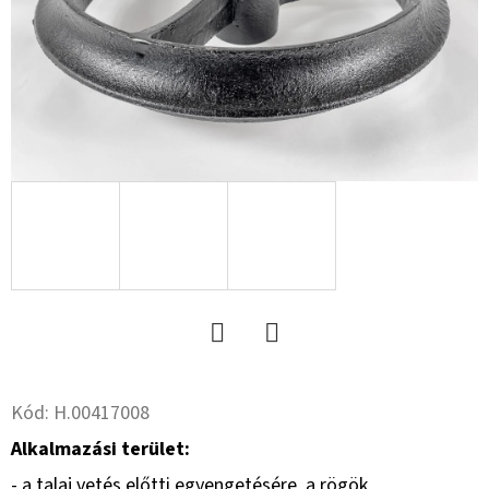
15.5
18PR,
TL,
TR
618
+
6X17.0/161/205,
ET
-15
13.00
X
15.5
VS
MEFRO
190
500
Ft
Twitter
Facebook
Kód:
H.00417008
Alkalmazási terület:
- a talaj vetés előtti egyengetésére, a rögök