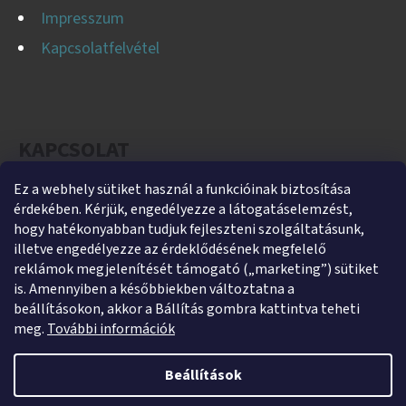
Impresszum
Kapcsolatfelvétel
KAPCSOLAT
Ez a webhely sütiket használ a funkcióinak biztosítása
helti
@
helti.hu
érdekében. Kérjük, engedélyezze a látogatáselemzést,
+3679450894
hogy hatékonyabban tudjuk fejleszteni szolgáltatásunk,
illetve engedélyezze az érdeklődésének megfelelő
+36305454854
reklámok megjelenítését támogató („marketing”) sütiket
https://www.facebook.com/heltikft
is. Amennyiben a későbbiekben változtatna a
beállításokon, akkor a Bállítás gombra kattintva teheti
helti_kft
meg.
További információk
Beállítások
Shoptet készítette