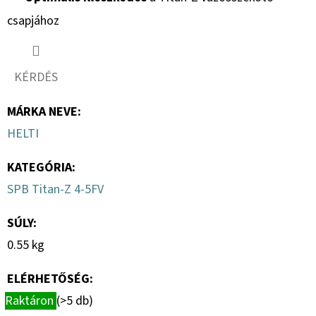
csapjához
KÉRDÉS
MÁRKA NEVE
:
HELTI
KATEGÓRIA
:
SPB Titan-Z 4-5FV
SÚLY
:
0.55 kg
ELÉRHETŐSÉG:
Raktáron
(>5 db)