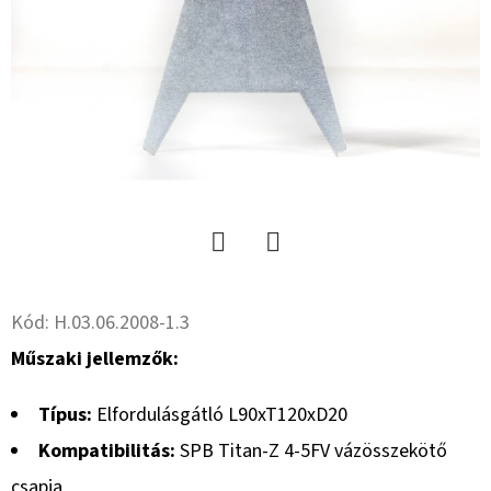
R13.0
C,
TL,
TR-
603
+
MEFRO
5X17.0/67/112,
ET
+30
46
228
Ft
Twitter
Facebook
Kód:
H.03.06.2008-1.3
Műszaki jellemzők:
Típus:
Elfordulásgátló L90xT120xD20
Kompatibilitás:
SPB Titan-Z 4-5FV vázösszekötő
csapja