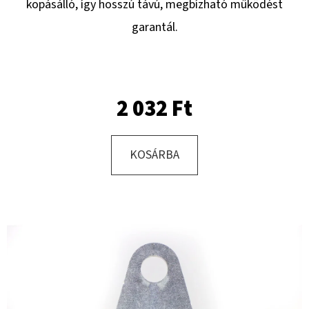
kopásálló, így hosszú távú, megbízható működést
garantál.
KERESÉS
2 032 Ft
A
J
Á
KOSÁRBA
N
L
J
U
K
KERÉK
SZERELVE
195/50
-