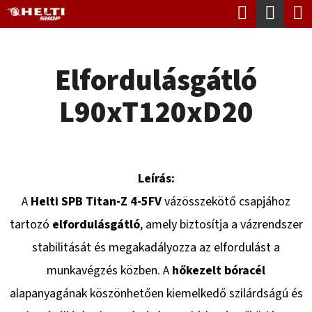
K
Keresés
Kosá
Ugrás
O
Vissza
Vissza
a
S
fő
Elfordulásgátló
Á
tartalomhoz
M
R
L90xT120xD20
I
T
K
E
Leírás:
R
A
Helti SPB Titan-Z 4-5FV
vázösszekötő csapjához
E
tartozó
elfordulásgátló
, amely biztosítja a vázrendszer
S
stabilitását és megakadályozza az elfordulást a
?
munkavégzés közben. A
hőkezelt bóracél
alapanyagának köszönhetően kiemelkedő szilárdságú és