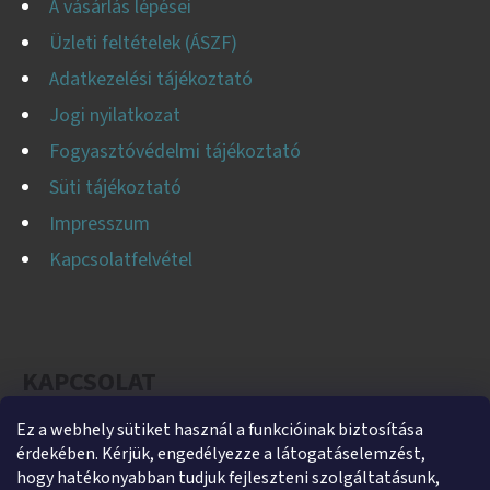
A vásárlás lépései
Üzleti feltételek (ÁSZF)
Adatkezelési tájékoztató
Jogi nyilatkozat
Fogyasztóvédelmi tájékoztató
Süti tájékoztató
Impresszum
Kapcsolatfelvétel
KAPCSOLAT
Ez a webhely sütiket használ a funkcióinak biztosítása
helti
@
helti.hu
érdekében. Kérjük, engedélyezze a látogatáselemzést,
+3679450894
hogy hatékonyabban tudjuk fejleszteni szolgáltatásunk,