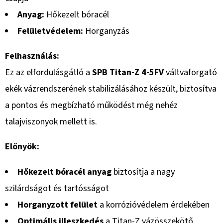
Anyag:
Hőkezelt bóracél
Felületvédelem:
Horganyzás
Felhasználás:
Ez az elfordulásgátló a
SPB Titan-Z 4-5FV
váltvaforgató
ekék vázrendszerének stabilizálásához készült, biztosítva
a pontos és megbízható működést még nehéz
talajviszonyok mellett is.
Előnyök:
Hőkezelt bóracél anyag
biztosítja a nagy
szilárdságot és tartósságot
Horganyzott felület
a korrózióvédelem érdekében
Optimális illeszkedés
a Titan-Z vázösszekötő