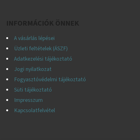
Facebook
Instagram
YouTube
É
C
INFORMÁCIÓK ÖNNEK
A vásárlás lépései
Üzleti feltételek (ÁSZF)
Adatkezelési tájékoztató
Jogi nyilatkozat
Fogyasztóvédelmi tájékoztató
Süti tájékoztató
Impresszum
Kapcsolatfelvétel