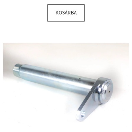
KOSÁRBA
KERESÉS
A
J
Á
N
L
J
U
K
HATLAPF
CSAVAR
M12X50
DIN933-