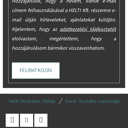
Hozzájárulok, hogy a nevem, illetve e-mail
címem felhasználásával a HELTI Kft. részemre e-
mail útján hírleveleket, ajánlatokat küldjön.
Kijelentem, hogy az
adatkezelési tájékoztatót
elolvastam, megértettem, hogy a
hozzájárulásom bármikor visszavonhatom.
FELIRATKOZÁS
L
Helti Hivatalos Oldala
Danó. Youtube csatornája
Á
B
L