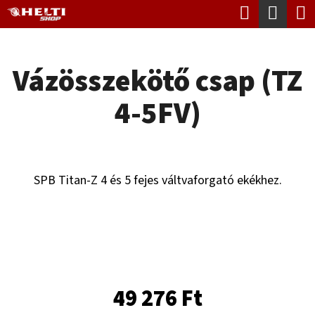
K
Keresés
Kosá
Ugrás
O
Vissza
Vissza
a
S
fő
Vázösszekötő csap (TZ
Á
tartalomhoz
M
R
4-5FV)
I
T
K
E
SPB Titan-Z 4 és 5 fejes váltvaforgató ekékhez.
R
E
S
?
49 276 Ft