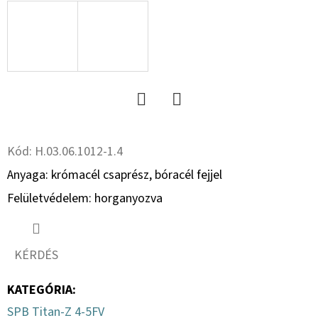
8.8
RM
HG.
+ANYA
(RUGÓSKAPÁHOZ)
229
Ft
Twitter
Facebook
Kód:
H.03.06.1012-1.4
Anyaga: krómacél csaprész, bóracél fejjel
Felületvédelem: horganyozva
KÉRDÉS
KATEGÓRIA
:
SPB Titan-Z 4-5FV