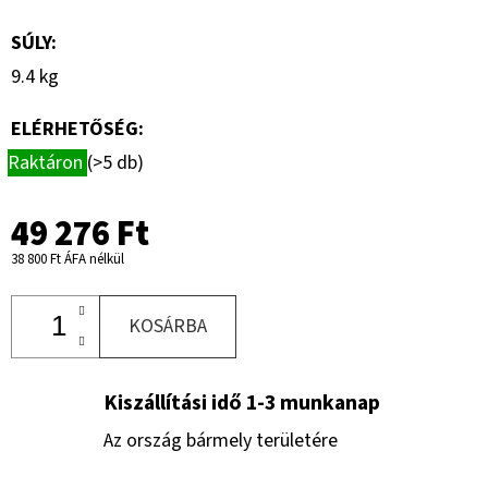
SÚLY
:
9.4 kg
ELÉRHETŐSÉG:
Raktáron
(>5 db)
49 276 Ft
38 800 Ft ÁFA nélkül
KOSÁRBA
Kiszállítási idő 1-3 munkanap
Az ország bármely területére