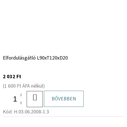
Elfordulásgátló L90xT120xD20
2 032 Ft
(1 600 Ft ÁFA nélkül)
KOSÁRBA
BŐVEBBEN
Kód:
H.03.06.2008-1.3