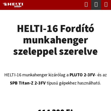
K
Keresés
Kosá
Ugrás
O
Vissza
Vissza
a
S
fő
HELTI-16 Fordító
Á
tartalomhoz
M
R
munkahenger
I
T
szeleppel szerelve
K
E
R
HELTI-16 munkahenger kizárólag a
PLUTO 2-3FV
- és az
E
SPB Titan-Z 2-3FV
típusú gépekhez használható.
S
?