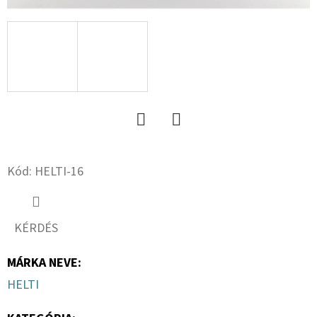
17
14PR,
TL,
149
A8,
FLOTATION
648
+
6X17.0/161/205
ET0
219
Twitter
Facebook
410
Ft
Kód:
HELTI-16
KÉRDÉS
MÁRKA NEVE
:
HELTI