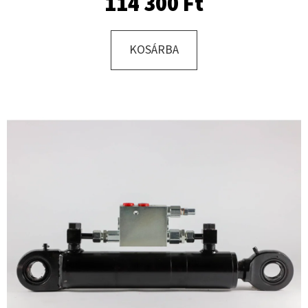
114 300 Ft
KERESÉS
KOSÁRBA
A
J
Á
N
L
J
U
K
KERÉK
SZERELVE
500/50
-