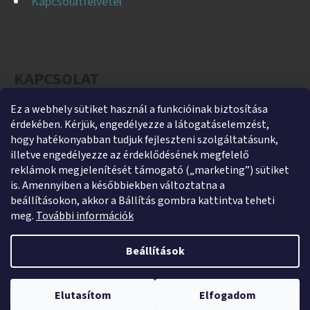
Kapcsolatfelvétel
KAPCSOLAT
Ez a webhely sütiket használ a funkcióinak biztosítása
helti
@
helti.hu
érdekében. Kérjük, engedélyezze a látogatáselemzést,
+3679450894
hogy hatékonyabban tudjuk fejleszteni szolgáltatásunk,
illetve engedélyezze az érdeklődésének megfelelő
+36305454854
reklámok megjelenítését támogató („marketing”) sütiket
https://www.facebook.com/heltikft
is. Amennyiben a későbbiekben változtatna a
beállításokon, akkor a Bállítás gombra kattintva teheti
helti_kft
meg.
További információk
Beállítások
Shoptet készítette
Webshopunk jelenleg zárva tart. Rendelés leadása lehetséges,
Copyright 2026
HeltiShop
. Minden jog fenntartva.
Süti
kizárólag utánvétes fizetéssel. A megrendeléseket 2026. január 5–9.
Elutasítom
Elfogadom
beállítások szerkesztése
között adjuk postára.