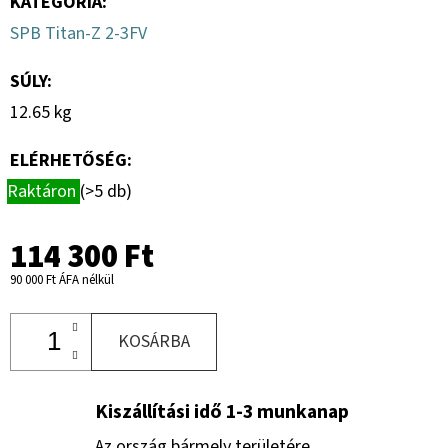
KATEGÓRIA
:
SPB Titan-Z 2-3FV
SÚLY
:
12.65 kg
ELÉRHETŐSÉG:
Raktáron
(>5 db)
114 300 Ft
90 000 Ft ÁFA nélkül
KOSÁRBA
Kiszállítási idő 1-3 munkanap
Az ország bármely területére