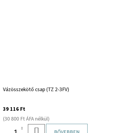
Vázösszekötő csap (TZ 2-3FV)
39 116 Ft
(30 800 Ft ÁFA nélkül)
KOSÁRBA
BŐVEBBEN