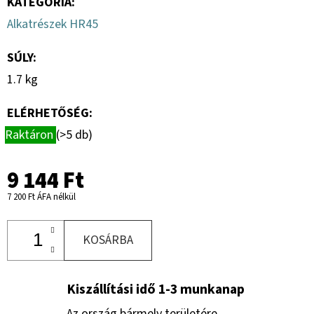
KATEGÓRIA
:
Alkatrészek HR45
SÚLY
:
1.7 kg
ELÉRHETŐSÉG:
Raktáron
(>5 db)
9 144 Ft
7 200 Ft ÁFA nélkül
KOSÁRBA
Kiszállítási idő 1-3 munkanap
Az ország bármely területére