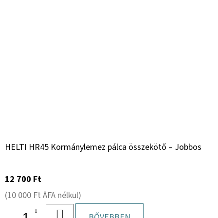
HELTI HR45 Kormánylemez pálca összekötő – Jobbos
12 700 Ft
(10 000 Ft ÁFA nélkül)
KOSÁRBA
BŐVEBBEN