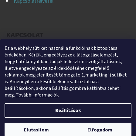
Kapcsolatfelvétel
KAPCSOLAT
Ez a webhely sütiket használ a funkcióinak biztosítása
helti
@
helti.hu
érdekében. Kérjük, engedélyezze a látogatáselemzést,
+3679450894
hogy hatékonyabban tudjuk fejleszteni szolgáltatásunk,
illetve engedélyezze az érdeklődésének megfelelő
+36305454854
reklámok megjelenítését támogató („marketing”) sütiket
https://www.facebook.com/heltikft
is. Amennyiben a későbbiekben változtatna a
beállításokon, akkor a Bállítás gombra kattintva teheti
helti_kft
meg.
További információk
Beállítások
Shoptet készítette
Webshopunk jelenleg zárva tart. Rendelés leadása lehetséges,
Copyright 2026
HeltiShop
. Minden jog fenntartva.
Süti
kizárólag utánvétes fizetéssel. A megrendeléseket 2026. január 5–9.
Elutasítom
Elfogadom
beállítások szerkesztése
között adjuk postára.