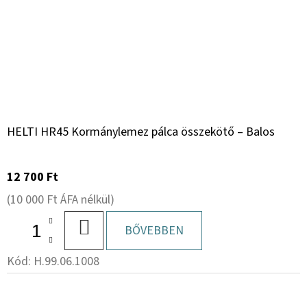
HELTI HR45 Kormánylemez pálca összekötő – Balos
12 700 Ft
(10 000 Ft ÁFA nélkül)
KOSÁRBA
BŐVEBBEN
Kód:
H.99.06.1008