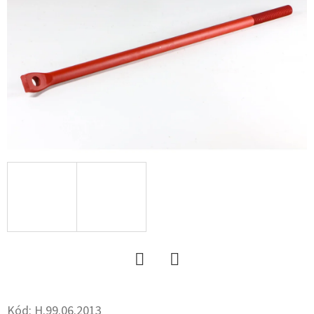
15.3
10PR,
TL,
AW
702
+
6X17.0/161/205,
ET
-5
59
533
Ft
Twitter
Facebook
Kód:
H.99.06.2013