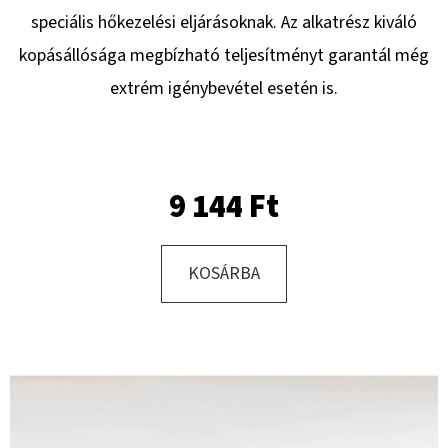
speciális hőkezelési eljárásoknak. Az alkatrész kiváló
kopásállósága megbízható teljesítményt garantál még
KERESÉS
extrém igénybevétel esetén is.
A
J
9 144 Ft
Á
N
L
KOSÁRBA
J
U
K
KERÉK
SZERELVE
10.0/75
-