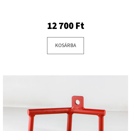
KERESÉS
12 700 Ft
KOSÁRBA
A
J
Á
N
L
J
U
K
KERÉK
SZERELVE
500/50
-