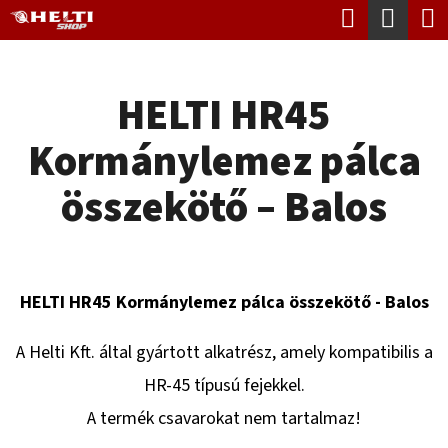
K
Keresés
Kosá
Ugrás
O
Vissza
Vissza
a
S
fő
HELTI HR45
Á
tartalomhoz
M
R
Kormánylemez pálca
I
T
összekötő – Balos
K
E
R
HELTI HR45 Kormánylemez pálca összekötő - Balos
E
S
A Helti Kft. által gyártott alkatrész, amely kompatibilis a
?
HR-45 típusú fejekkel.
A termék csavarokat nem tartalmaz!