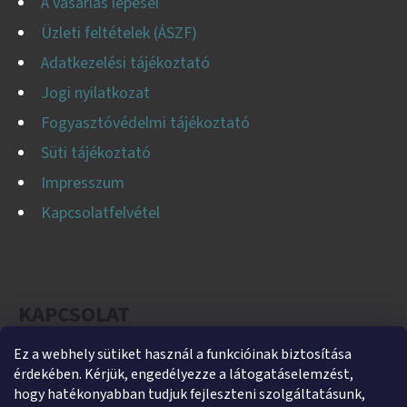
A vásárlás lépései
Üzleti feltételek (ÁSZF)
Adatkezelési tájékoztató
Jogi nyilatkozat
Fogyasztóvédelmi tájékoztató
Süti tájékoztató
Impresszum
Kapcsolatfelvétel
KAPCSOLAT
Ez a webhely sütiket használ a funkcióinak biztosítása
helti
@
helti.hu
érdekében. Kérjük, engedélyezze a látogatáselemzést,
+3679450894
hogy hatékonyabban tudjuk fejleszteni szolgáltatásunk,