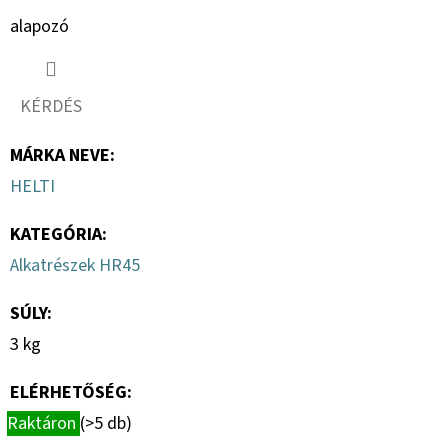
alapozó
KÉRDÉS
MÁRKA NEVE
:
HELTI
KATEGÓRIA
:
Alkatrészek HR45
SÚLY
:
3 kg
ELÉRHETŐSÉG:
Raktáron
(>5 db)