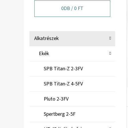
A
N
0
DB /
0 FT
E
L
K
Kategóriák
Alkatrészek
A
átugrása
T
Ekék
E
G
SPB Titan-Z 2-3FV
Ó
R
SPB Titan-Z 4-5FV
I
Á
Pluto 2-3FV
K
Spertberg 2-5F