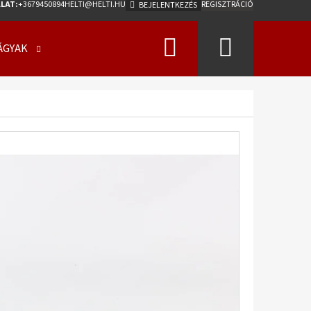
LAT:
+3679450894
HELTI@HELTI.HU
REGISZTRÁCIÓ
BEJELENTKEZÉS
Keresés
Kosár
ÁGYAK
ÜZLETI FELTÉTELEK (ÁSZF)
KAPCSOLATFELV
Következő
0/50 - 17 18PR, TL, AW-
275 A2 ET0