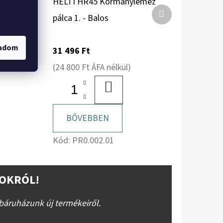
emez
HELTI HR45 Kormánylemez
Következő
r szett
pálca 1. - Balos
termék
gadom
31 496 Ft
(24 800 Ft ÁFA nélkül)
BA
KOSÁRBA
BŐVEBBEN
Kód:
PR0.002.01
OKRÓL!
báruházunk új termékeiről.