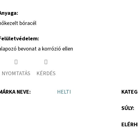
Twitter
Facebook
Anyaga:
hőkezelt bóracél
Felületvédelem:
alapozó bevonat a korrózió ellen
NYOMTATÁS
KÉRDÉS
MÁRKA NEVE
:
HELTI
KATEG
SÚLY
:
ELÉRH