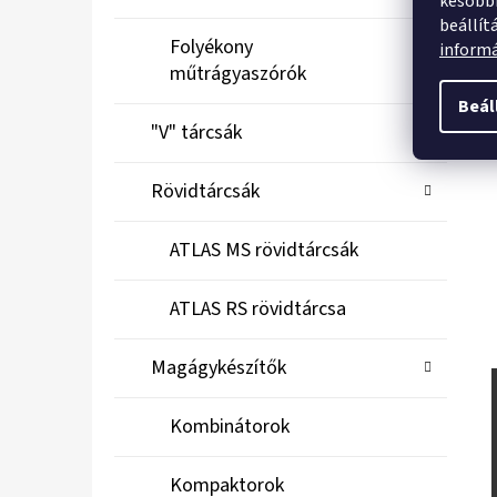
későbbi
beállít
Folyékony
inform
műtrágyaszórók
Beál
"V" tárcsák
Rövidtárcsák
ATLAS MS rövidtárcsák
ATLAS RS rövidtárcsa
Magágykészítők
Kombinátorok
Kompaktorok