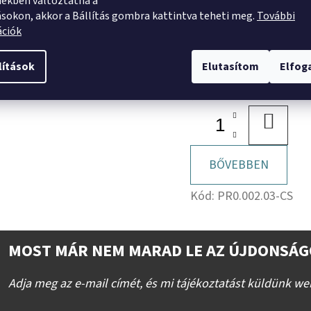
ekben változtatna a
HELTI HR45 Kormányl
Márka
ásokon, akkor a Bállítás gombra kattintva teheti meg.
További
pálca 3. - Balos + csava
ációk
lítások
Elutasítom
Elfo
19 533 Ft
(15 380 Ft ÁFA nélkül)
KOSÁR
BŐVEBBEN
Kód:
PR0.002.03-CS
MOST MÁR NEM MARAD LE AZ ÚJDONSÁG
Adja meg az e-mail címét, és mi tájékoztatást küldünk we