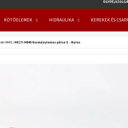
ÜGYFÉLSZOLGÁ
KÖTŐELEMEK
HIDRAULIKA
KEREKEK ÉS CSAP
MIT KERES?
zek HR45
/
HELTI HR45 Kormánylemez pálca 3. - Balos
KERESÉS
AJÁNLJUK
KERÉK SZERELVE 500/50 - 17 14PR, TL, 149
KERÉK SZERELVE 50
A8, FLOTATION 648 + 6X17.0/161/205 ET0
708 + 8X21.3/220/
219 410 Ft
254 000 Ft