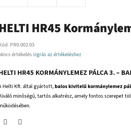
HELTI HR45 Kormányleme
Kód:
PR0.002.03
A
Nincs értékelés
Ugrás az értékeléshez
termék
HELTI HR45 KORMÁNYLEMEZ PÁLCA 3. – BA
átlagos
értékelése
A Helti Kft. által gyártott,
balos kivitelű kormánylemez pá
5-
Kiváló minőségű, tartós alkatrész, amely fontos szerepet tö
ből
működésében.
0,0
csillag.