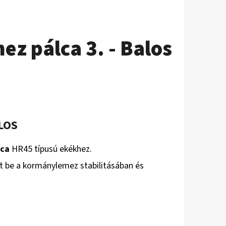
z pálca 3. - Balos
LOS
lca
HR45 típusú ekékhez.
lt be a kormánylemez stabilitásában és