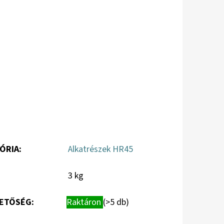
ÓRIA
:
Alkatrészek HR45
3 kg
ETŐSÉG:
Raktáron
(>5 db)