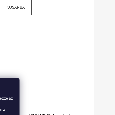
KOSÁRBA
,
yezze az
n a