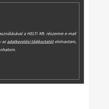
asználásával a HELTI Kft. részemre e-mail
y az
adatkezelési tájékoztatót
elolvastam,
onhatom.