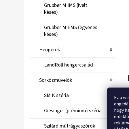
Grubber M IMS (ívelt
késes)
Grubber M EMS (egyenes
késes)
Hengerek
LandRoll hengercsalád
Sorközművelők
SM K széria
Ez a we
engedél
hogy ha
Giesinger (prémium) széria
érdekl
reklámo
Szilárd műtrágyaszórók