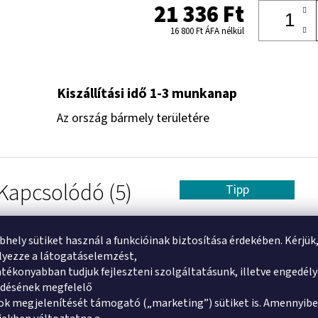
21 336 Ft
16 800 Ft ÁFA nélkül
Kiszállítási idő 1-3 munkanap
Az ország bármely területére
Kapcsolódó (5)
Tipp
Hasonló (6)
bhely sütiket használ a funkcióinak biztosítása érdekében. Kérjük
yezze a látogatáselemzést,
tékonyabban tudjuk fejleszteni szolgáltatásunk, illetve engedél
Értékelés
ődésének megfelelő
k megjelenítését támogató („marketing”) sütiket is. Amennyibe