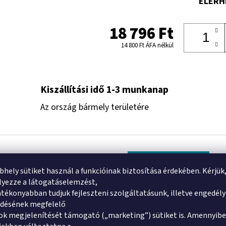
ELÉRH
18 796 Ft
14 800 Ft ÁFA nélkül
Kiszállítási idő 1-3 munkanap
Az ország bármely területére
Kapcsolódó (5)
Tipp
bhely sütiket használ a funkcióinak biztosítása érdekében. Kérjük
yezze a látogatáselemzést,
Hasonló (6)
tékonyabban tudjuk fejleszteni szolgáltatásunk, illetve engedél
ődésének megfelelő
k megjelenítését támogató („marketing”) sütiket is. Amennyibe