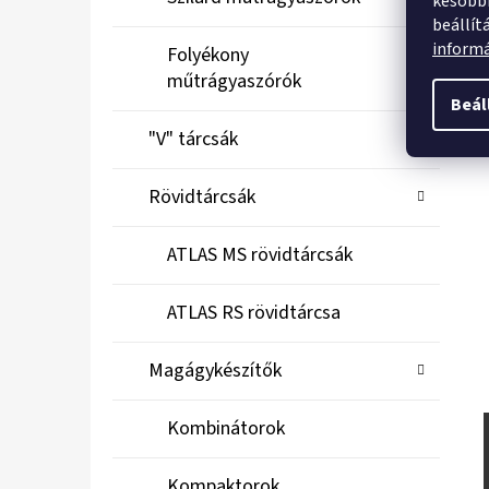
későbbi
beállít
inform
Folyékony
műtrágyaszórók
Beál
"V" tárcsák
Rövidtárcsák
ATLAS MS rövidtárcsák
ATLAS RS rövidtárcsa
Magágykészítők
Kombinátorok
Kompaktorok