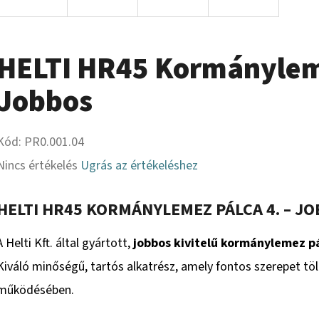
HELTI HR45 Kormányleme
Jobbos
Kód:
PR0.001.04
A
Nincs értékelés
Ugrás az értékeléshez
termék
HELTI HR45 KORMÁNYLEMEZ PÁLCA 4. – J
átlagos
értékelése
A Helti Kft. által gyártott,
jobbos kivitelű kormánylemez p
5-
Kiváló minőségű, tartós alkatrész, amely fontos szerepet tö
ből
működésében.
0,0