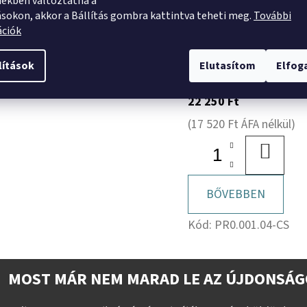
Értékelés
ekben változtatna a
ásokon, akkor a Bállítás gombra kattintva teheti meg.
További
ációk
HELTI HR45 Kormányl
Márka
pálca 4. - Jobbos + csa
lítások
Elutasítom
Elfo
22 250 Ft
(17 520 Ft ÁFA nélkül)
KOSÁR
BŐVEBBEN
Kód:
PR0.001.04-CS
MOST MÁR NEM MARAD LE AZ ÚJDONSÁG