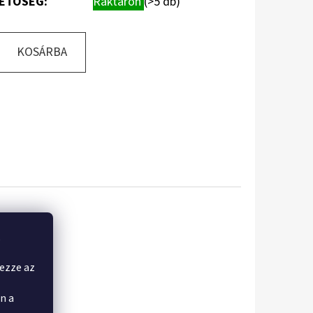
ETŐSÉG:
Raktáron
(>5 db)
KOSÁRBA
,
yezze az
n a