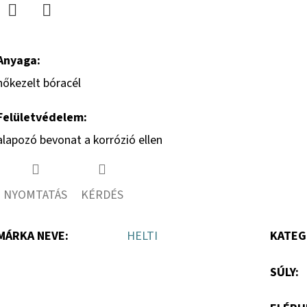
csillag.
Twitter
Facebook
Anyaga:
hőkezelt bóracél
Felületvédelem:
alapozó bevonat a korrózió ellen
NYOMTATÁS
KÉRDÉS
MÁRKA NEVE
:
HELTI
KATEG
SÚLY
: