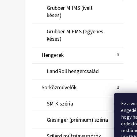
Grubber M IMS (ívelt
késes)
Grubber M EMS (egyenes
késes)
Hengerek
LandRoll hengercsalád
Sorközművelők
SM K széria
Ez a we
engedél
hogy ha
Giesinger (prémium) széria
érdekl
reklámo
Szilárd műtrágyaszórók