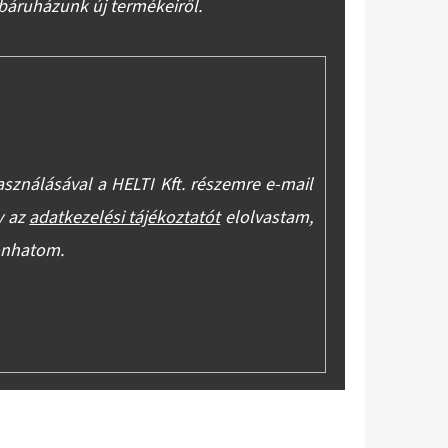
báruházunk új termékeiről.
asználásával a HELTI Kft. részemre e-mail
y az
adatkezelési tájékoztatót
elolvastam,
onhatom.