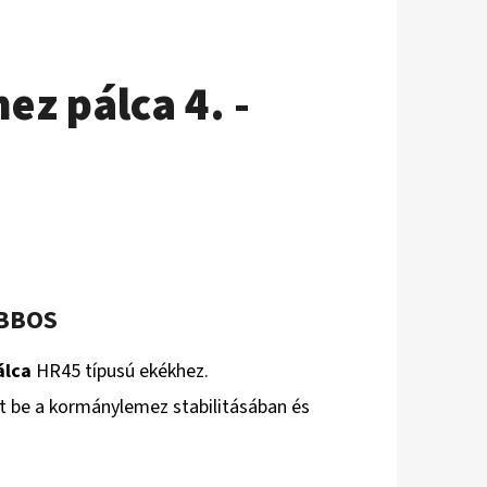
z pálca 4. -
OBBOS
álca
HR45 típusú ekékhez.
lt be a kormánylemez stabilitásában és