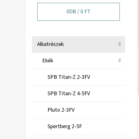
A
N
0
DB /
0 FT
E
L
K
Kategóriák
Alkatrészek
A
átugrása
T
Ekék
E
G
SPB Titan-Z 2-3FV
Ó
R
SPB Titan-Z 4-5FV
I
Á
Pluto 2-3FV
K
Spertberg 2-5F