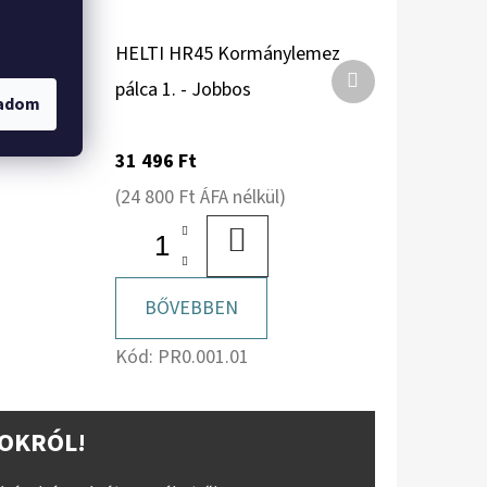
emez
HELTI HR45 Kormánylemez
Következő
var szett
pálca 1. - Jobbos
gadom
termék
31 496 Ft
(24 800 Ft ÁFA nélkül)
BA
KOSÁRBA
BŐVEBBEN
Kód:
PR0.001.01
OKRÓL!