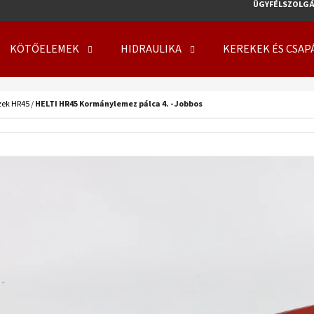
ÜGYFÉLSZOLGÁ
KÖTŐELEMEK
HIDRAULIKA
KEREKEK ÉS CSAP
MIT KERES?
zek HR45
/
HELTI HR45 Kormánylemez pálca 4. - Jobbos
KERESÉS
AJÁNLJUK
KERÉK SZERELVE 500/50 - 17 14PR, TL, 149
KERÉK SZERELVE 50
A8, FLOTATION 648 + 6X17.0/161/205 ET0
708 + 8X21.3/220/
219 410 Ft
254 000 Ft