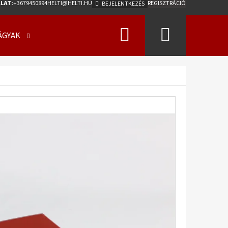
LAT:
+3679450894
HELTI@HELTI.HU
REGISZTRÁCIÓ
BEJELENTKEZÉS
Keresés
Kosár
ÁGYAK
ÜZLETI FELTÉTELEK (ÁSZF)
KAPCSOLATFELV
Következő
0/50 - 17 18PR, TL, AW-
275 A2 ET0