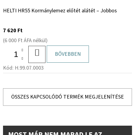
HELTI HR55 Kormánylemez előtét alátét – Jobbos
7 620 Ft
(6 000 Ft ÁFA nélkül)
KOSÁRBA
BŐVEBBEN
Kód:
H.99.07.0003
ÖSSZES KAPCSOLÓDÓ TERMÉK MEGJELENÍTÉSE
MOST MÁR NEM MARAD LE AZ