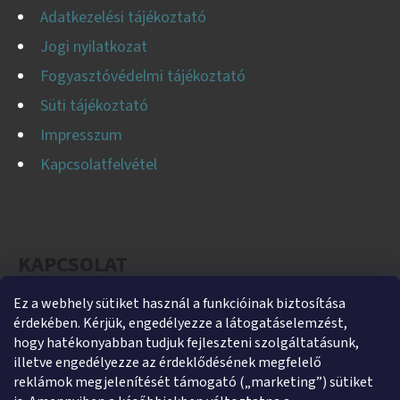
Adatkezelési tájékoztató
Jogi nyilatkozat
Fogyasztóvédelmi tájékoztató
Süti tájékoztató
Impresszum
Kapcsolatfelvétel
KAPCSOLAT
Ez a webhely sütiket használ a funkcióinak biztosítása
helti
@
helti.hu
érdekében. Kérjük, engedélyezze a látogatáselemzést,
+3679450894
hogy hatékonyabban tudjuk fejleszteni szolgáltatásunk,
illetve engedélyezze az érdeklődésének megfelelő
+36305454854
reklámok megjelenítését támogató („marketing”) sütiket
https://www.facebook.com/heltikft