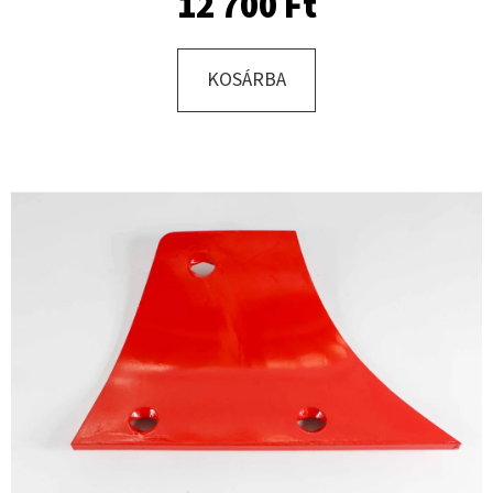
12 700 Ft
KERESÉS
KOSÁRBA
A
J
Á
N
L
J
U
K
KERÉK
SZERELVE
400/60
-