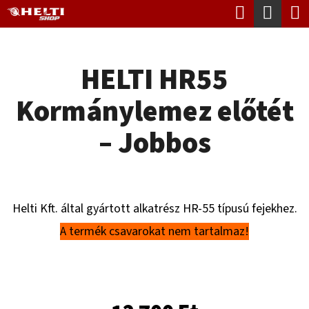
K
Keresés
Kosá
Ugrás
O
Vissza
Vissza
a
S
fő
HELTI HR55
Á
tartalomhoz
M
R
Kormánylemez előtét
I
T
– Jobbos
K
E
R
Helti Kft. által gyártott alkatrész HR-55 típusú fejekhez.
E
A termék csavarokat nem tartalmaz!
S
?