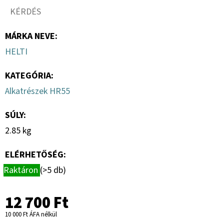
KÉRDÉS
MÁRKA NEVE
:
HELTI
KATEGÓRIA
:
Alkatrészek HR55
SÚLY
:
2.85 kg
ELÉRHETŐSÉG:
Raktáron
(>5 db)
12 700 Ft
10 000 Ft ÁFA nélkül