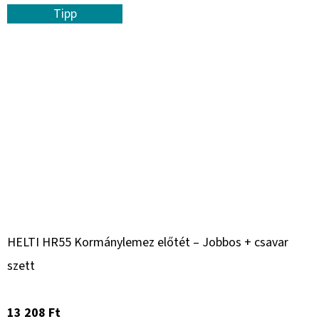
Tipp
HELTI HR55 Kormánylemez előtét – Jobbos + csavar
szett
13 208 Ft