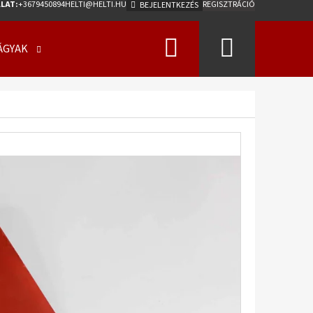
LAT:
+3679450894
HELTI@HELTI.HU
REGISZTRÁCIÓ
BEJELENTKEZÉS
Keresés
Kosár
ÁGYAK
ÜZLETI FELTÉTELEK (ÁSZF)
KAPCSOLATFELV
Következő
0/50 - 17 18PR, TL, AW-
275 A2 ET0