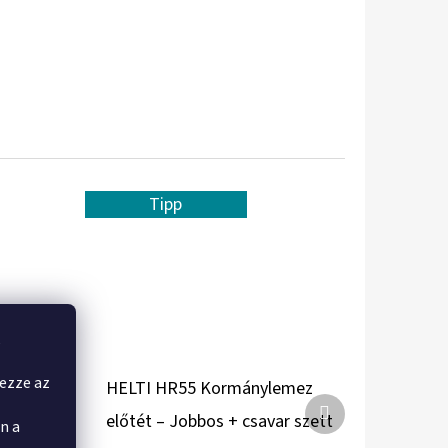
Tipp
,
yezze az
 Jobbos
HELTI HR55 Kormánylemez
Következő
előtét – Jobbos + csavar szett
n a
termék