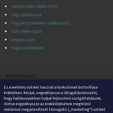
Adatkezelési tájékoztató
Jogi nyilatkozat
Fogyasztóvédelmi tájékoztató
Süti tájékoztató
Impresszum
Kapcsolatfelvétel
KAPCSOLAT
Ez a webhely sütiket használ a funkcióinak biztosítása
helti
@
helti.hu
érdekében. Kérjük, engedélyezze a látogatáselemzést,
+3679450894
hogy hatékonyabban tudjuk fejleszteni szolgáltatásunk,
illetve engedélyezze az érdeklődésének megfelelő
+36305454854
reklámok megjelenítését támogató („marketing”) sütiket