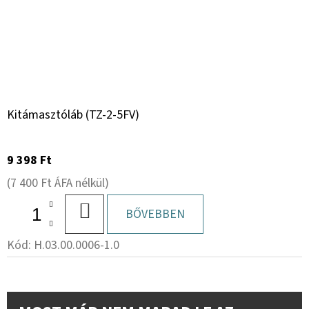
Kitámasztóláb (TZ-2-5FV)
9 398 Ft
(7 400 Ft ÁFA nélkül)
KOSÁRBA
BŐVEBBEN
Kód:
H.03.00.0006-1.0