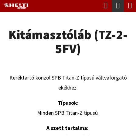
K
Keresés
Kosá
Ugrás
O
Vissza
Vissza
a
S
fő
Kitámasztóláb (TZ-2-
Á
tartalomhoz
M
R
5FV)
I
T
K
E
Keréktartó konzol SPB Titan-Z típusú váltvaforgató
R
ekékhez.
E
Típusok:
S
Minden SPB Titan-Z típusú
?
A szett tartalma: