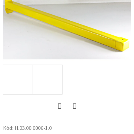
R13.0
C,
TL,+
MEFRO
5X17.0/67/112,
ET
+30
35
829
Ft
Twitter
Facebook
Kód:
H.03.00.0006-1.0