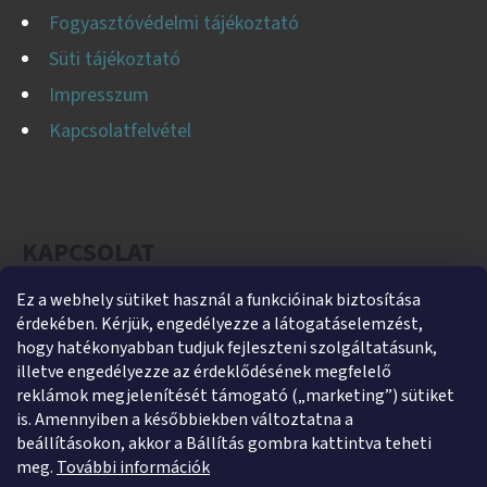
Fogyasztóvédelmi tájékoztató
Süti tájékoztató
Impresszum
Kapcsolatfelvétel
KAPCSOLAT
Ez a webhely sütiket használ a funkcióinak biztosítása
helti
@
helti.hu
érdekében. Kérjük, engedélyezze a látogatáselemzést,
+3679450894
hogy hatékonyabban tudjuk fejleszteni szolgáltatásunk,
illetve engedélyezze az érdeklődésének megfelelő
+36305454854
reklámok megjelenítését támogató („marketing”) sütiket
https://www.facebook.com/heltikft
is. Amennyiben a későbbiekben változtatna a
beállításokon, akkor a Bállítás gombra kattintva teheti
helti_kft
meg.
További információk