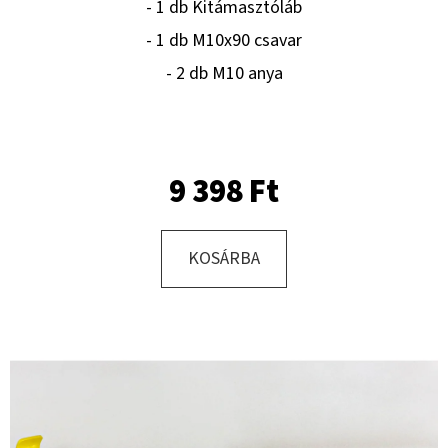
- 1 db Kitámasztóláb
- 1 db M10x90 csavar
KERESÉS
- 2 db M10 anya
A
9 398 Ft
J
Á
N
KOSÁRBA
L
J
U
K
KERÉK
SZERELVE
175/70
-