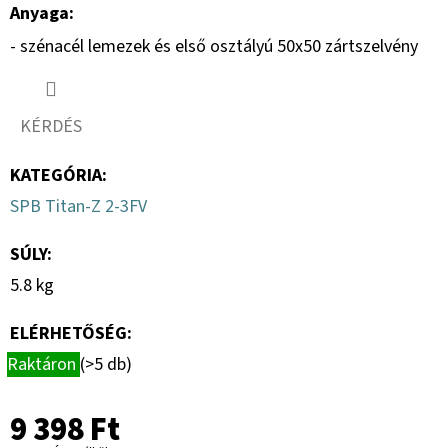
Anyaga:
- szénacél lemezek és első osztályú 50x50 zártszelvény
KÉRDÉS
KATEGÓRIA
:
SPB Titan-Z 2-3FV
SÚLY
:
5.8 kg
ELÉRHETŐSÉG:
Raktáron
(>5 db)
9 398 Ft