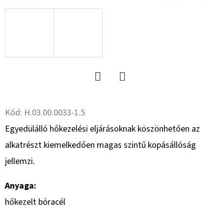
16.0
18PR,
TL,
BKT
AW
702
+
6X17.0/161/205,
ET
0
151
Twitter
Facebook
892
Ft
Kód:
H.03.00.0033-1.5
Egyedülálló hőkezelési eljárásoknak köszönhetően az
alkatrészt kiemelkedően magas szintű kopásállóság
jellemzi.
Anyaga:
hőkezelt bóracél