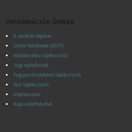
Facebook
Instagram
YouTube
É
C
INFORMÁCIÓK ÖNNEK
A vásárlás lépései
Üzleti feltételek (ÁSZF)
Adatkezelési tájékoztató
Jogi nyilatkozat
Fogyasztóvédelmi tájékoztató
Süti tájékoztató
Impresszum
Kapcsolatfelvétel