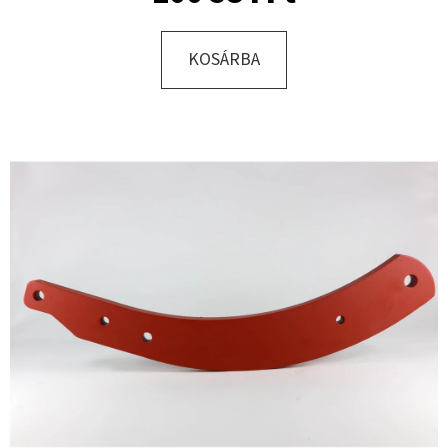
KOSÁRBA
KERESÉS
A
J
Á
N
L
J
U
K
KERÉK
SZERELVE
340/55
-