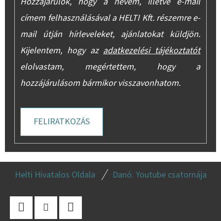
Hozzájárulok, hogy a nevem, illetve e-mail
címem felhasználásával a HELTI Kft. részemre e-
mail útján hírleveleket, ajánlatokat küldjön.
Kijelentem, hogy az
adatkezelési tájékoztatót
elolvastam, megértettem, hogy a
hozzájárulásom bármikor visszavonhatom.
FELIRATKOZÁS
L
Helti Hivatalos Oldala
Danó. Youtube csatornája
Á
B
L