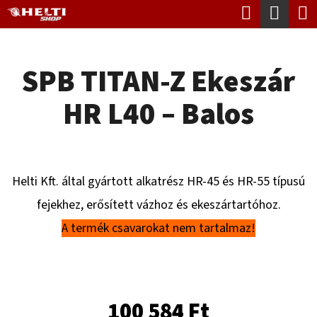
K
Keresés
Kosá
Ugrás
O
Vissza
Vissza
a
S
fő
SPB TITAN-Z Ekeszár
Á
tartalomhoz
M
R
HR L40 – Balos
I
T
K
E
Helti Kft. által gyártott alkatrész HR-45 és HR-55 típusú
R
fejekhez, erősített vázhoz és ekeszártartóhoz.
E
A termék csavarokat nem tartalmaz!
S
?
100 584 Ft