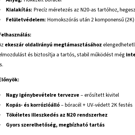
Kialakítás:
Precíz méretezés az N20-as tartóhoz, hegesz
Felületvédelem:
Homokszórás után 2 komponensű (2K) 
Felhasználás:
Az
ekeszár oldalirányú megtámasztásához
elengedhetetl
elmozdulást és biztosítja a tartós, stabil működést még
int
is.
Előnyök:
Nagy igénybevételre tervezve
– erősített kivitel
Kopás- és korrózióálló
– bóracél + UV-védett 2K festés
Tökéletes illeszkedés az N20 rendszerhez
Gyors szerelhetőség, megbízható tartás