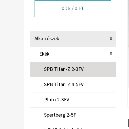
A
N
0
DB /
0 FT
E
L
K
Kategóriák
Alkatrészek
A
átugrása
T
Ekék
E
G
SPB Titan-Z 2-3FV
Ó
R
SPB Titan-Z 4-5FV
I
Á
Pluto 2-3FV
K
Spertberg 2-5F