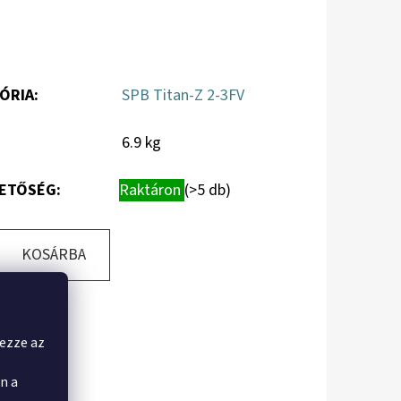
ÓRIA
:
SPB Titan-Z 2-3FV
6.9 kg
ETŐSÉG:
Raktáron
(>5 db)
KOSÁRBA
,
yezze az
n a