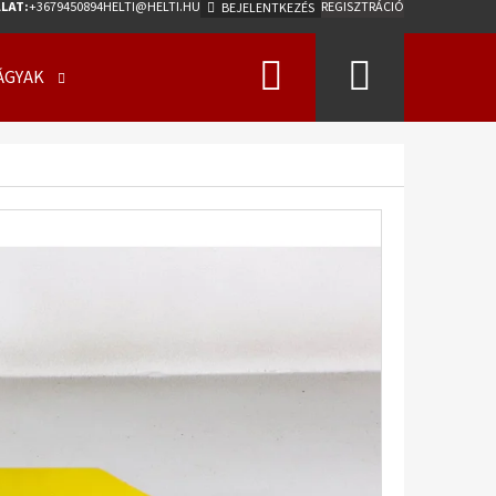
LAT:
+3679450894
HELTI@HELTI.HU
REGISZTRÁCIÓ
BEJELENTKEZÉS
Keresés
Kosár
ÁGYAK
ÜZLETI FELTÉTELEK (ÁSZF)
KAPCSOLATFELV
Következő
0/50 - 17 18PR, TL, AW-
275 A2 ET0