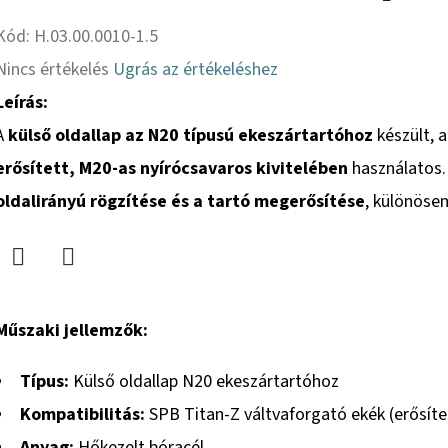
Kód:
H.03.00.0010-1.5
A
Nincs értékelés
Ugrás az értékeléshez
termék
Leírás:
átlagos
A
külső oldallap az N20 típusú ekeszártartóhoz
készült, 
értékelése
erősített, M20-as nyírócsavaros kivitelében
használatos.
5-
oldalirányú rögzítése és a tartó megerősítése
, különöse
ből
0,0
Twitter
Facebook
csillag.
Műszaki jellemzők:
Típus:
Külső oldallap N20 ekeszártartóhoz
Kompatibilitás:
SPB Titan-Z váltvaforgató ekék (erősítet
Anyag:
Hőkezelt bóracél