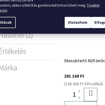
ekben változtatna a
ásokon, akkor a Bállítás gombra kattintva teheti meg.
További
ációk
Kapcsolódó (5)
lítások
Elutasítom
Elfo
Hasonló (2)
Értékelés
Ekeszártartó N20 (erős
Márka
201 168 Ft
(158 400 Ft ÁFA nélkül)
KOSÁR