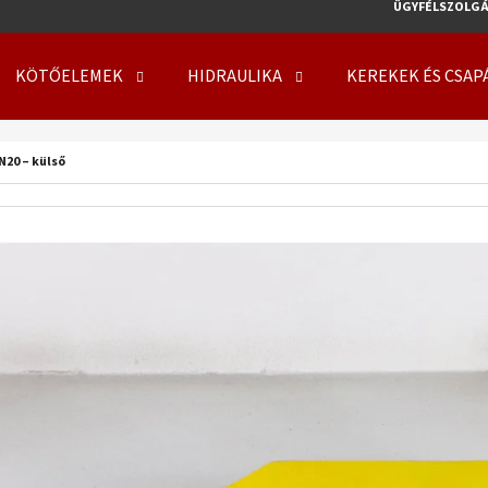
ÜGYFÉLSZOLGÁ
KÖTŐELEMEK
HIDRAULIKA
KEREKEK ÉS CSAP
MIT KERES?
N20 – külső
KERESÉS
AJÁNLJUK
KERÉK SZERELVE 500/50 - 17 14PR, TL, 149
KERÉK SZERELVE 50
A8, FLOTATION 648 + 6X17.0/161/205 ET0
708 + 8X21.3/220/
219 410 Ft
254 000 Ft