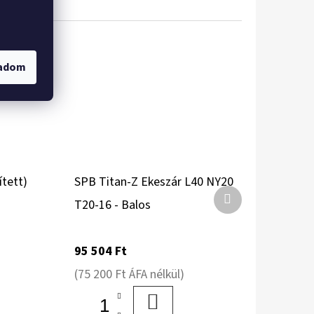
gadom
ített)
SPB Titan-Z Ekeszár L40 NY20
Következő
T20-16 - Balos
termék
95 504 Ft
(75 200 Ft ÁFA nélkül)
BA
KOSÁRBA