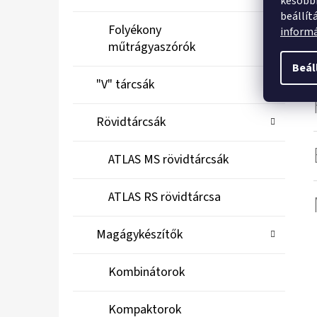
későbbi
beállít
Folyékony
inform
műtrágyaszórók
Beál
"V" tárcsák
Rövidtárcsák
ATLAS MS rövidtárcsák
ATLAS RS rövidtárcsa
Magágykészítők
Kombinátorok
Kompaktorok