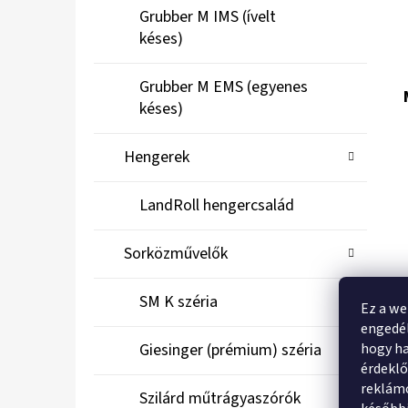
Grubber M IMS (ívelt
késes)
Grubber M EMS (egyenes
késes)
Hengerek
LandRoll hengercsalád
Sorközművelők
SM K széria
Ez a we
engedél
hogy ha
Giesinger (prémium) széria
érdekl
reklámo
Szilárd műtrágyaszórók