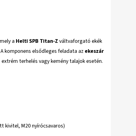
amely a
Helti SPB Titan-Z
váltvaforgató ekék
 A komponens elsődleges feladata az
ekeszár
n extrém terhelés vagy kemény talajok esetén.
t kivitel, M20 nyírócsavaros)