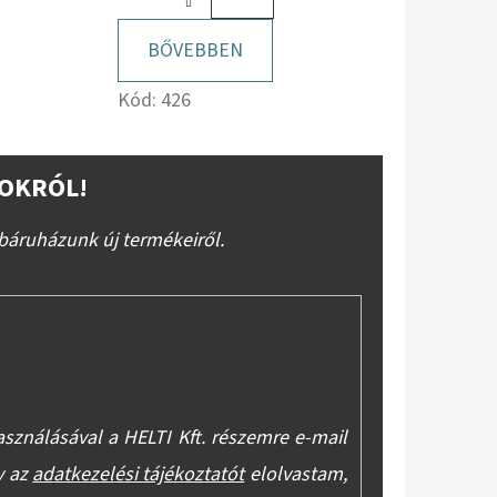
BŐVEBBEN
Kód:
426
OKRÓL!
báruházunk új termékeiről.
asználásával a HELTI Kft. részemre e-mail
y az
adatkezelési tájékoztatót
elolvastam,