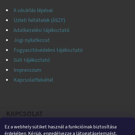
A vásárlás lépései
Üzleti feltételek (ÁSZF)
Adatkezelési tájékoztató
Jogi nyilatkozat
Fogyasztóvédelmi tájékoztató
Süti tájékoztató
Impresszum
Kapcsolatfelvétel
KAPCSOLAT
Ez a webhely sütiket használ a funkcióinak biztosítása
helti
@
helti.hu
érdekében. Kérjük, engedélyezze a látogatáselemzést,