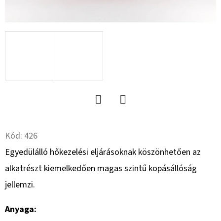
8.8
RM
HG.
+ANYA
(RUGÓSKAPÁHOZ)
229
Ft
Twitter
Facebook
Kód:
426
Egyedülálló hőkezelési eljárásoknak köszönhetően az
alkatrészt kiemelkedően magas szintű kopásállóság
jellemzi.
Anyaga: