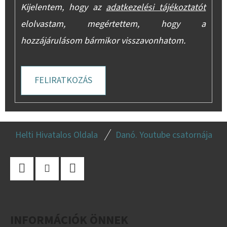
Kijelentem, hogy az
adatkezelési tájékoztatót
elolvastam, megértettem, hogy a
hozzájárulásom bármikor visszavonhatom.
FELIRATKOZÁS
L
Helti Hivatalos Oldala
Danó. Youtube csatornája
Á
B
L
Facebook
Instagram
YouTube
É
C
INFORMÁCIÓK ÖNNEK