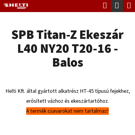
K
Keresés
Kosá
Ugrás
O
Vissza
Vissza
a
S
fő
SPB Titan-Z Ekeszár
Á
tartalomhoz
M
R
L40 NY20 T20-16 -
I
T
Balos
K
E
R
Helti Kft. által gyártott alkatrész HT-45 típusú fejekhez,
E
erősített vázhoz és ekeszártartóhoz.
S
A termék csavarokat nem tartalmaz!
?