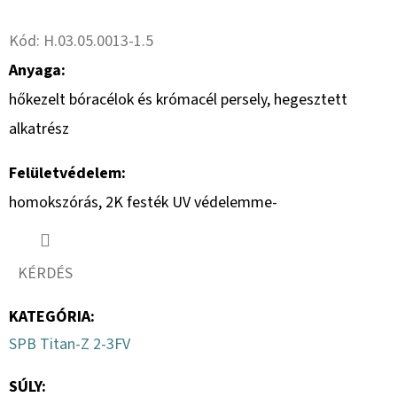
Twitter
Facebook
Kód:
H.03.05.0013-1.5
Anyaga:
hőkezelt bóracélok és krómacél persely, hegesztett
alkatrész
Felületvédelem:
homokszórás, 2K festék UV védelemme-
KÉRDÉS
KATEGÓRIA
:
SPB Titan-Z 2-3FV
SÚLY
: