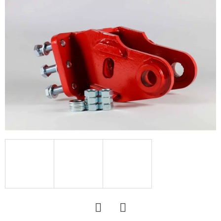
R13.0
C,
TL,
TR-
603
+
MEFRO
5X17.0/67/112,
ET
+30
46
228
Ft