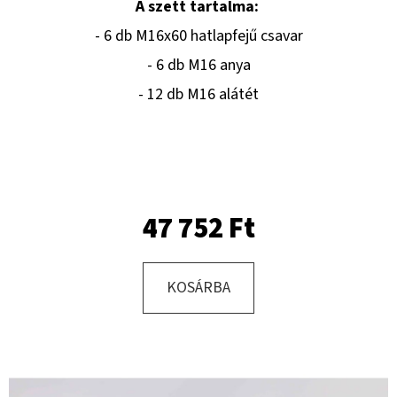
A szett tartalma:
- 6 db M16x60 hatlapfejű csavar
KERESÉS
- 6 db M16 anya
- 12 db M16 alátét
A
J
Á
N
47 752 Ft
L
J
U
KOSÁRBA
K
KERÉK
SZERELVE
195/50
-