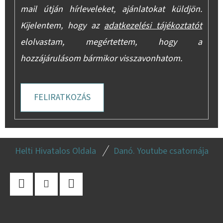
mail útján hírleveleket, ajánlatokat küldjön.
Kijelentem, hogy az
adatkezelési tájékoztatót
elolvastam, megértettem, hogy a
hozzájárulásom bármikor visszavonhatom.
FELIRATKOZÁS
L
Helti Hivatalos Oldala
Danó. Youtube csatornája
Á
B
L
Facebook
Instagram
YouTube
É