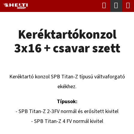
K
Keresés
Kosá
Ugrás
O
Vissza
Vissza
a
S
fő
Keréktartókonzol
Á
tartalomhoz
M
R
3x16 + csavar szett
I
T
K
E
Keréktartó konzol SPB Titan-Z típusú váltvaforgató
R
ekékhez.
E
Típusok:
S
- SPB Titan-Z 2-3FV normál és erősített kivitel
?
- SPB Titan-Z 4 FV normál kivitel