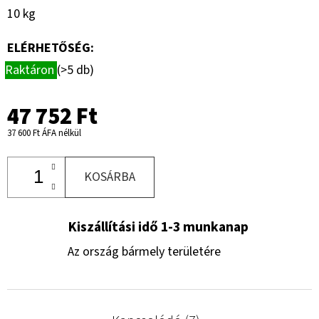
10 kg
ELÉRHETŐSÉG:
Raktáron
(>5 db)
47 752 Ft
37 600 Ft ÁFA nélkül
KOSÁRBA
Kiszállítási idő 1-3 munkanap
Az ország bármely területére