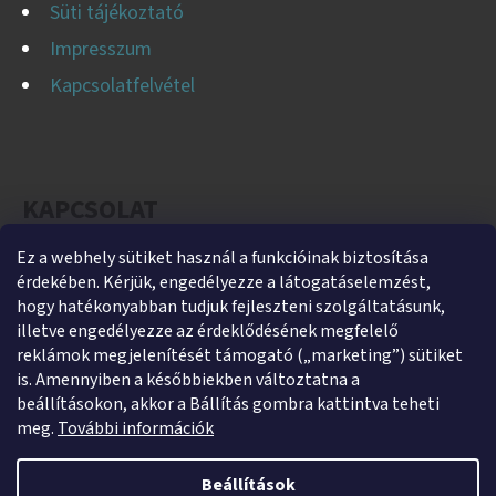
Süti tájékoztató
Impresszum
Kapcsolatfelvétel
KAPCSOLAT
Ez a webhely sütiket használ a funkcióinak biztosítása
helti
@
helti.hu
érdekében. Kérjük, engedélyezze a látogatáselemzést,
+3679450894
hogy hatékonyabban tudjuk fejleszteni szolgáltatásunk,
illetve engedélyezze az érdeklődésének megfelelő
+36305454854
reklámok megjelenítését támogató („marketing”) sütiket
https://www.facebook.com/heltikft
is. Amennyiben a későbbiekben változtatna a
beállításokon, akkor a Bállítás gombra kattintva teheti
helti_kft
meg.
További információk
Beállítások