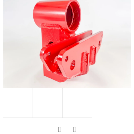
KERESÉS
A
J
Á
N
L
J
U
K
KERÉK
SZERELVE
400/60
-