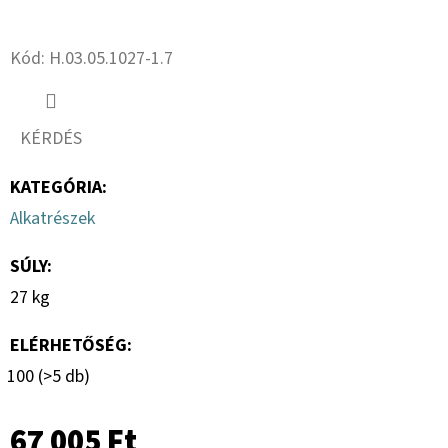
15.5
18PR,
Twitter
Facebook
TL,
TR
Kód:
H.03.05.1027-1.7
618
+
6X17.0/161/205,
ET
KÉRDÉS
-15
13.00
X
KATEGÓRIA
:
15.5
VS
Alkatrészek
MEFRO
190
SÚLY
:
500
Ft
27 kg
ELÉRHETŐSÉG:
100
(>5 db)
67 005 Ft