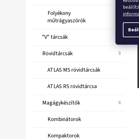
későbbi
beállít
Folyékony
inform
műtrágyaszórók
Beál
"V" tárcsák
Rövidtárcsák
ATLAS MS rövidtárcsák
ATLAS RS rövidtárcsa
Magágykészítők
Kombinátorok
Kompaktorok