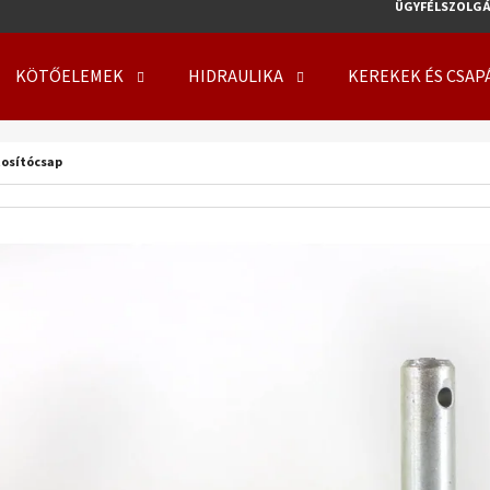
ÜGYFÉLSZOLGÁ
KÖTŐELEMEK
HIDRAULIKA
KEREKEK ÉS CSAP
MIT KERES?
tosítócsap
KERESÉS
AJÁNLJUK
KERÉK SZERELVE 500/50 - 17 14PR, TL, 149
KERÉK SZERELVE 50
A8, FLOTATION 648 + 6X17.0/161/205 ET0
708 + 8X21.3/220/
219 410 Ft
254 000 Ft