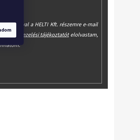
asználásával a HELTI Kft. részemre e-mail
gadom
y az
adatkezelési tájékoztatót
elolvastam,
onhatom.