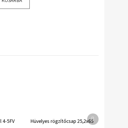
KOSÁRBA
Következő
l 4-5FV
Hüvelyes rögzítőcsap 25,2x65
termék