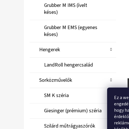
Grubber M IMS (ívelt
késes)
Grubber M EMS (egyenes
késes)
Hengerek
LandRoll hengercsalád
Sorközművelők
SM K széria
Ez a we
engedél
hogy ha
Giesinger (prémium) széria
érdekl
reklámo
Szilárd műtrágyaszórók