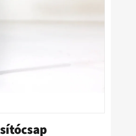
osítócsap