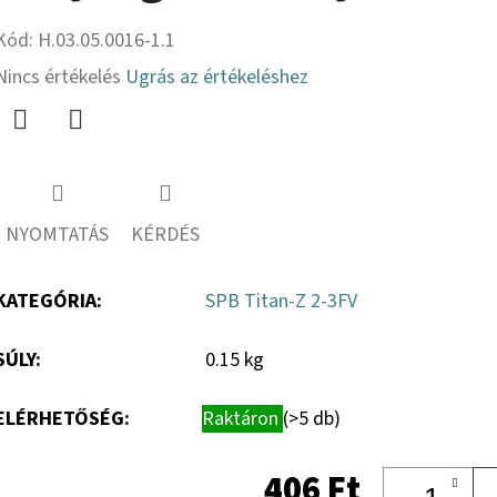
Kód:
H.03.05.0016-1.1
A
Nincs értékelés
Ugrás az értékeléshez
termék
átlagos
Twitter
Facebook
értékelése
5-
NYOMTATÁS
KÉRDÉS
ből
0,0
KATEGÓRIA
:
SPB Titan-Z 2-3FV
csillag.
SÚLY
:
0.15 kg
ELÉRHETŐSÉG:
Raktáron
(>5 db)
406 Ft