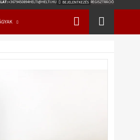
LAT:
+3679450894
HELTI@HELTI.HU
REGISZTRÁCIÓ
BEJELENTKEZÉS
Keresés
Kosár
ÁGYAK
ÜZLETI FELTÉTELEK (ÁSZF)
KAPCSOLATFELV
Következő
0/50 - 17 18PR, TL, AW-
275 A2 ET0