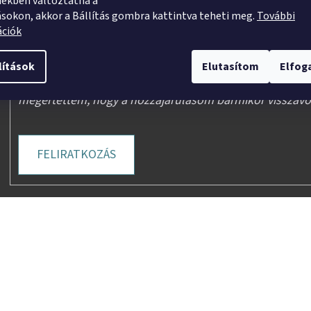
ekben változtatna a
ásokon, akkor a Bállítás gombra kattintva teheti meg.
További
ációk
Hozzájárulok, hogy a nevem, illetve e-mail címem felh
lítások
Elutasítom
Elfo
útján hírleveleket, ajánlatokat küldjön. Kijelentem, hog
megértettem, hogy a hozzájárulásom bármikor visszav
FELIRATKOZÁS