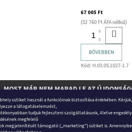
67 005 Ft
(52 760 Ft ÁFA nélkül)
KOSÁR
BŐVEBBEN
Kód:
H.03.05.1027-1.7
MOST MÁR NEM MARAD LE AZ ÚJDONSÁG
bhely sütiket használ a funkcióinak biztosítása érdekében. Kérjük
Adja meg az e-mail címét, és mi tájékoztatást küldünk we
yezze a látogatáselemzést,
tékonyabban tudjuk fejleszteni szolgáltatásunk, illetve engedél
ődésének megfelelő
E-mail
k megjelenítését támogató („marketing”) sütiket is. Amennyibe