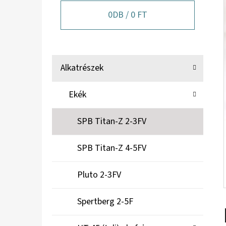
A
N
0
DB /
0 FT
E
L
K
Kategóriák
Alkatrészek
A
átugrása
T
Ekék
E
G
SPB Titan-Z 2-3FV
Ó
R
SPB Titan-Z 4-5FV
I
Á
Pluto 2-3FV
K
Spertberg 2-5F