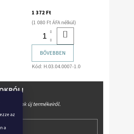
1 372 Ft
(1 080 Ft ÁFA nélkül)
BA
KOSÁRBA
BŐVEBBEN
Kód:
H.03.04.0007-1.0
OKRÓL!
,
báruházunk új termékeiről.
yezze az
n a