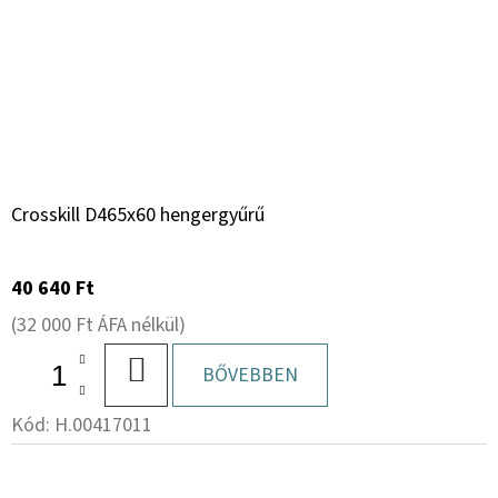
Crosskill D465x60 hengergyűrű
40 640 Ft
(32 000 Ft ÁFA nélkül)
KOSÁRBA
BŐVEBBEN
Kód:
H.00417011