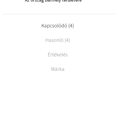
Az ország bármely területére
Kapcsolódó (4)
Hasonló (4)
Értékelés
Márka