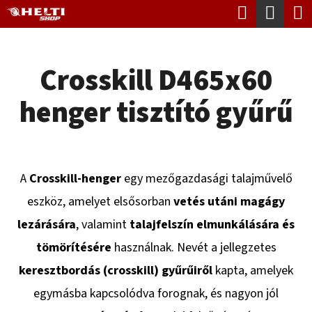
K
Keresés
Kosá
Ugrás
O
Vissza
Vissza
a
S
fő
Crosskill D465x60
Á
tartalomhoz
M
R
henger tisztító gyűrű
I
T
K
E
A
Crosskill-henger
egy mezőgazdasági talajművelő
R
eszköz, amelyet elsősorban
vetés utáni magágy
E
lezárására
, valamint
talajfelszín elmunkálására és
S
tömörítésére
használnak. Nevét a jellegzetes
?
keresztbordás (crosskill) gyűrűiről
kapta, amelyek
egymásba kapcsolódva forognak, és nagyon jól