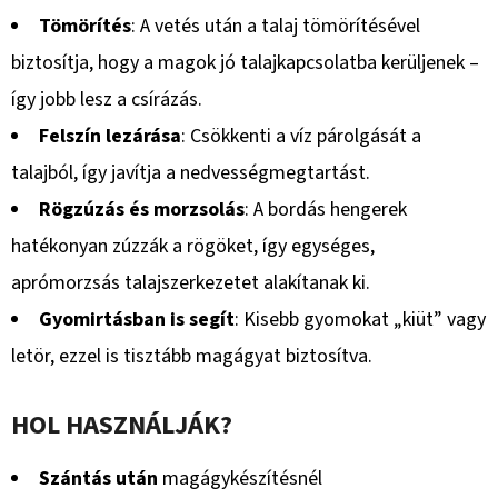
Tömörítés
: A vetés után a talaj tömörítésével
biztosítja, hogy a magok jó talajkapcsolatba kerüljenek –
így jobb lesz a csírázás.
Felszín lezárása
: Csökkenti a víz párolgását a
talajból, így javítja a nedvességmegtartást.
Rögzúzás és morzsolás
: A bordás hengerek
hatékonyan zúzzák a rögöket, így egységes,
aprómorzsás talajszerkezetet alakítanak ki.
Gyomirtásban is segít
: Kisebb gyomokat „kiüt” vagy
letör, ezzel is tisztább magágyat biztosítva.
HOL HASZNÁLJÁK?
Szántás után
magágykészítésnél