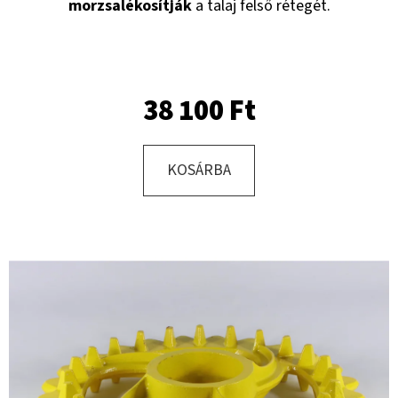
morzsalékosítják
a talaj felső rétegét.
KERESÉS
38 100 Ft
A
J
KOSÁRBA
Á
N
L
J
U
K
MÉLYLAZÍTÓHOZ
NYÍRÓCSAVAR
M20X120
8.8