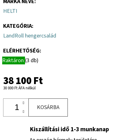
MÁRKA NEVE
:
HELTI
KATEGÓRIA
:
LandRoll hengercsalád
ELÉRHETŐSÉG:
Raktáron
(3 db)
38 100 Ft
30 000 Ft ÁFA nélkül
KOSÁRBA
Kiszállítási idő 1-3 munkanap