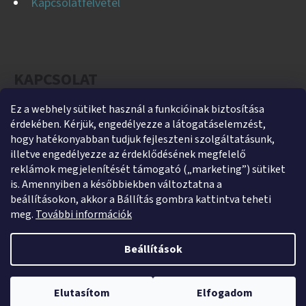
Kapcsolatfelvétel
KAPCSOLAT
Ez a webhely sütiket használ a funkcióinak biztosítása
helti
@
helti.hu
érdekében. Kérjük, engedélyezze a látogatáselemzést,
+3679450894
hogy hatékonyabban tudjuk fejleszteni szolgáltatásunk,
illetve engedélyezze az érdeklődésének megfelelő
+36305454854
reklámok megjelenítését támogató („marketing”) sütiket
https://www.facebook.com/heltikft
is. Amennyiben a későbbiekben változtatna a
beállításokon, akkor a Bállítás gombra kattintva teheti
helti_kft
meg.
További információk
Beállítások
Shoptet készítette
Webshopunk jelenleg zárva tart. Rendelés leadása lehetséges,
Copyright 2026
HeltiShop
. Minden jog fenntartva.
Süti
kizárólag utánvétes fizetéssel. A megrendeléseket 2026. január 5–9.
Elutasítom
Elfogadom
beállítások szerkesztése
között adjuk postára.