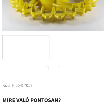
KÖNNYÍTÉS
NÉLKÜL
(KÖTÖTT
TALAJOKRA)
1
392
Ft
Twitter
Facebook
Kód:
H.00417012
MIRE VALÓ PONTOSAN?